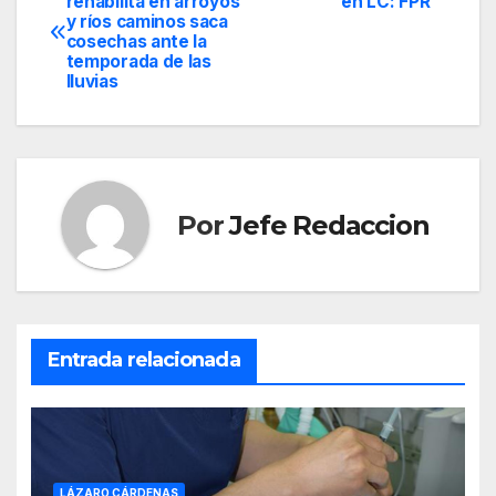
rehabilita en arroyos
en LC: FPR
y ríos caminos saca
de
cosechas ante la
temporada de las
entradas
lluvias
Por
Jefe Redaccion
Entrada relacionada
LÁZARO CÁRDENAS