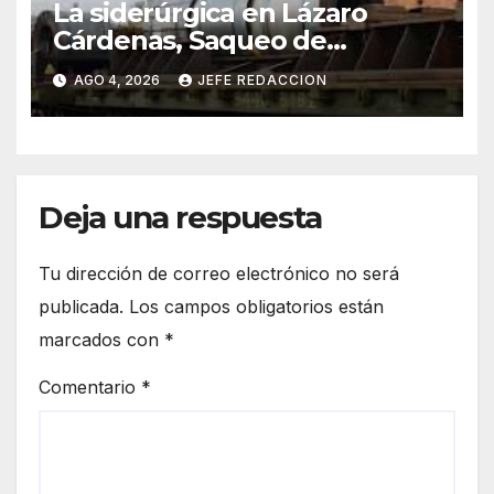
La siderúrgica en Lázaro
Cárdenas, Saqueo de
Recursos Naturales a Cambio
AGO 4, 2026
JEFE REDACCION
de Miseria
Deja una respuesta
Tu dirección de correo electrónico no será
publicada.
Los campos obligatorios están
marcados con
*
Comentario
*