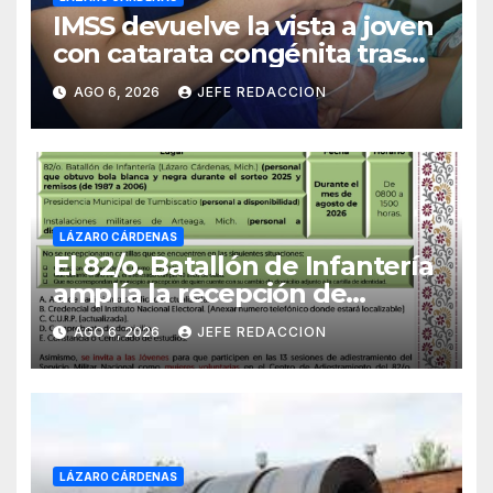
IMSS devuelve la vista a joven
con catarata congénita tras
23 años de limitación visual
AGO 6, 2026
JEFE REDACCION
LÁZARO CÁRDENAS
El 82/o. Batallón de Infantería
amplía la recepción de
documentos para obtener La
AGO 6, 2026
JEFE REDACCION
Catilla del Servicio Militar
Nacional
LÁZARO CÁRDENAS