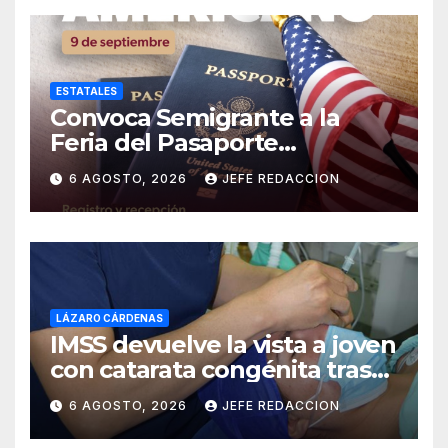
ESTATALES
Convoca Semigrante a la
Feria del Pasaporte
Estadounidense 2026
6 AGOSTO, 2026
JEFE REDACCION
LÁZARO CÁRDENAS
IMSS devuelve la vista a joven
con catarata congénita tras
23 años de limitación visual
6 AGOSTO, 2026
JEFE REDACCION