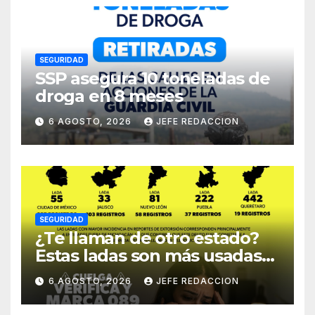
SEGURIDAD
SSP asegura 10 toneladas de
droga en 8 meses
6 AGOSTO, 2026
JEFE REDACCION
SEGURIDAD
¿Te llaman de otro estado?
Estas ladas son más usadas
para extorsionar en
6 AGOSTO, 2026
JEFE REDACCION
Michoacán