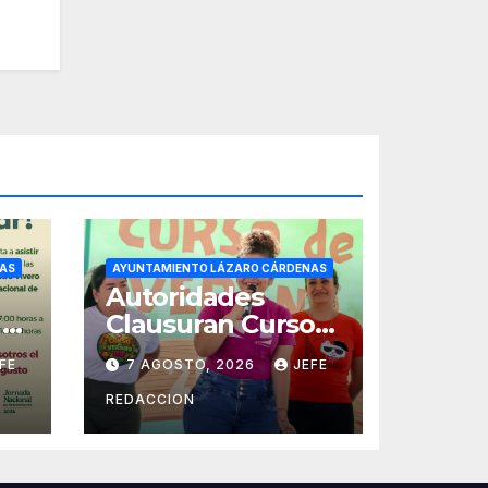
AS
AYUNTAMIENTO LÁZARO CÁRDENAS
Autoridades
 a
Clausuran Cursos
de Verano DIF,
FE
7 AGOSTO, 2026
JEFE
Seguridad Pública
y Casa de Cultura
REDACCION
2026