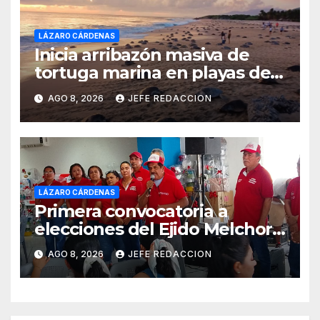
LÁZARO CÁRDENAS
Inicia arribazón masiva de
tortuga marina en playas de
Michoacán
AGO 8, 2026
JEFE REDACCION
LÁZARO CÁRDENAS
Primera convocatoria a
elecciones del Ejido Melchor
Ocampo en Lázaro Cárdenas
AGO 8, 2026
JEFE REDACCION
el domingo