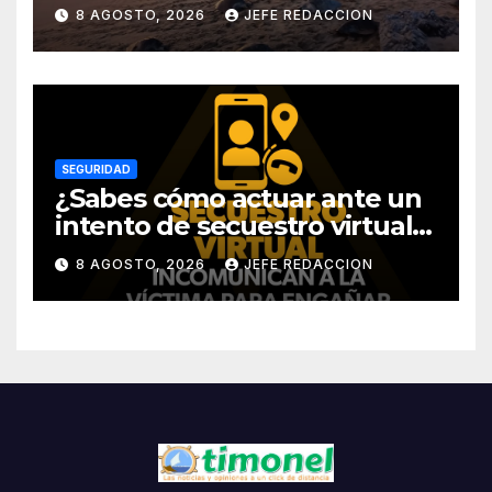
Michoacán
8 AGOSTO, 2026
JEFE REDACCION
SEGURIDAD
¿Sabes cómo actuar ante un
intento de secuestro virtual?
La SSP te guía para evitarlo
8 AGOSTO, 2026
JEFE REDACCION