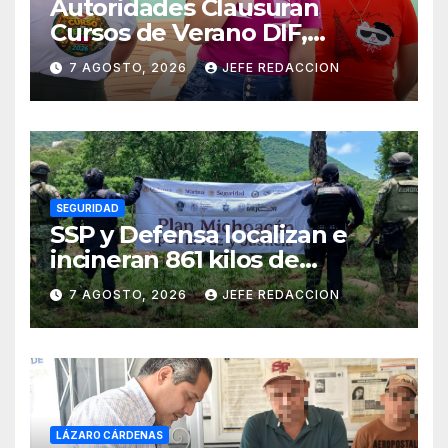
Autoridades Clausuran
Cursos de Verano DIF,
Seguridad Pública y Casa de
7 AGOSTO, 2026
JEFE REDACCION
Cultura 2026
SEGURIDAD
SSP y Defensa localizan e
incineran 861 kilos de
marihuana en Huetamo
7 AGOSTO, 2026
JEFE REDACCION
LÁZARO CÁRDENAS