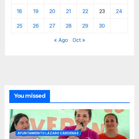
18
19
20
21
22
23
24
25
26
27
28
29
30
« Ago
Oct »
You missed
AYUNTAMIENTO LÁZARO CÁRDENAS