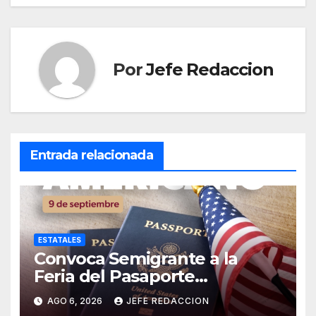
Por
Jefe Redaccion
Entrada relacionada
ESTATALES
Convoca Semigrante a la
Feria del Pasaporte
Estadounidense 2026
AGO 6, 2026
JEFE REDACCION