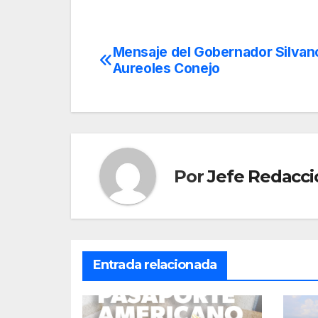
Mensaje del Gobernador Silvan
Navegación
Aureoles Conejo
de
entradas
Por
Jefe Redacci
Entrada relacionada