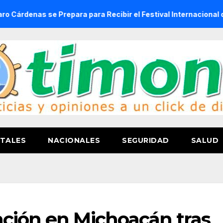
se Prepara para Recibir el Festival Internacional de la Cerve
TALES
NACIONALES
SEGURIDAD
SALUD
ción en Michoacán tras