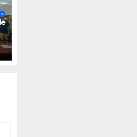
AS
de
s
s