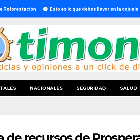
ción
Esto es lo que debes llevar en la cajuela para viajar 
TALES
NACIONALES
SEGURIDAD
SALUD
 de recursos de Prosper