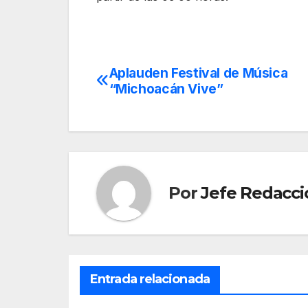
Aplauden Festival de Música
Navegación
“Michoacán Vive”
de
entradas
Por
Jefe Redacci
Entrada relacionada