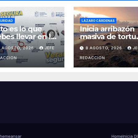
URIDAD
LÁZARO CÁRDENAS
to es lo que
Inicia arribazón
bes llevar en la
masiva de tortu
juela para viajar
marina en playa
9 AGOSTO, 2026
JEFE
8 AGOSTO, 2026
JE
guro por
de Michoacán
rretera
DACCION
REDACCION
hemeansar
Home
Inicia 