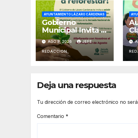
AYUNTAMIENTO LÁZARO CÁRDENAS
AYU
Gobierno
Au
Municipal Invita a
Cl
Campaña
de
AGO 8, 2026
JEFE
A
Nacional de
Se
Reforestación
Pú
REDACCION
RED
Cu
Deja una respuesta
Tu dirección de correo electrónico no será
Comentario
*