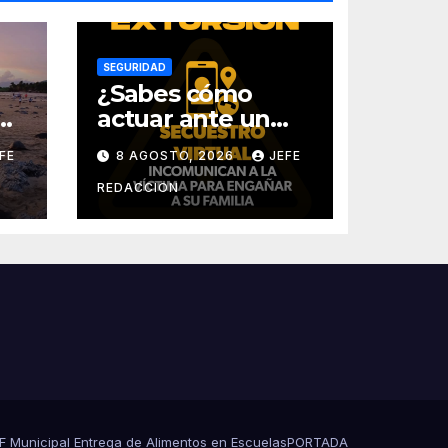
SEGURIDAD
¿Sabes cómo
ga
actuar ante un
s
intento de
FE
8 AGOSTO, 2026
JEFE
secuestro virtual?
La SSP te guía
REDACCION
para evitarlo
DIF Municipal Entrega de Alimentos en Escuelas
PORTADA