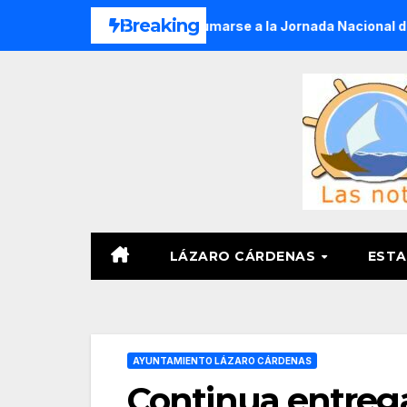
Saltar
Breaking
 500 plantas para sumarse a la Jornada Nacional de Reforesta
al
contenido
LÁZARO CÁRDENAS
ESTA
AYUNTAMIENTO LÁZARO CÁRDENAS
Continua entrega