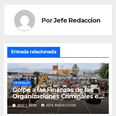
Por
Jefe Redaccion
Entrada relacionada
ESTATALES
Golpe a las Finanzas de las
Organizaciones Criminales en
Operativos
AGO 1, 2026
JEFE REDACCION
Interinstitucionales