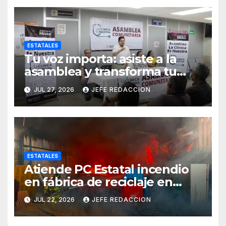
ESTATALES
Tu voz importa: asiste a la
asamblea y transforma tu
clínica del IMSS-Bienestar
JUL 27, 2026
JEFE REDACCION
ESTATALES
Atiende PC Estatal incendio
en fábrica de reciclaje en
Morelia
JUL 22, 2026
JEFE REDACCION