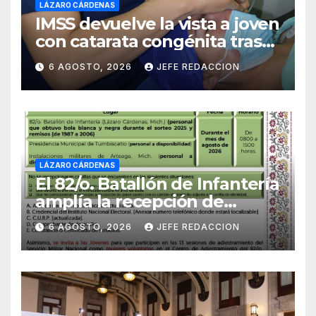
LÁZARO CÁRDENAS
IMSS devuelve la vista a joven
con catarata congénita tras
23 años de limitación visual
6 AGOSTO, 2026
JEFE REDACCION
LÁZARO CÁRDENAS
El 82/o. Batallón de Infantería
amplía la recepción de
documentos para obtener La
6 AGOSTO, 2026
JEFE REDACCION
Catilla del Servicio Militar
Nacional