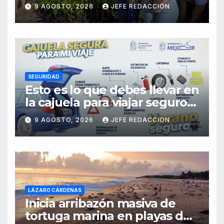
sumarse a la Jornada
9 AGOSTO, 2026
JEFE REDACCION
Nacional de Reforestación
SEGURIDAD
Esto es lo que debes llevar en
la cajuela para viajar seguro
por carretera
9 AGOSTO, 2026
JEFE REDACCION
LÁZARO CÁRDENAS
Inicia arribazón masiva de
tortuga marina en playas de