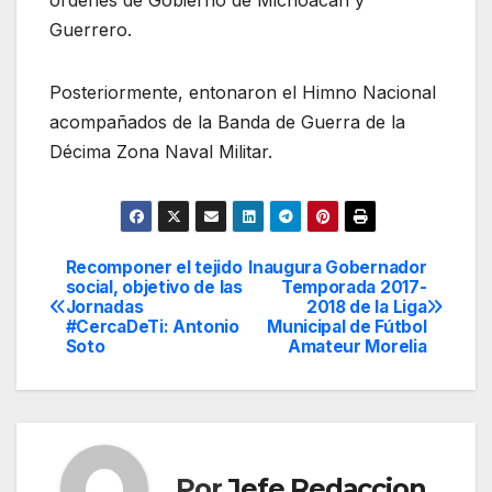
órdenes de Gobierno de Michoacán y
Guerrero.
Posteriormente, entonaron el Himno Nacional
acompañados de la Banda de Guerra de la
Décima Zona Naval Militar.
Recomponer el tejido
Inaugura Gobernador
Navegación
social, objetivo de las
Temporada 2017-
Jornadas
2018 de la Liga
de
#CercaDeTi: Antonio
Municipal de Fútbol
Soto
Amateur Morelia
entradas
Por
Jefe Redaccion