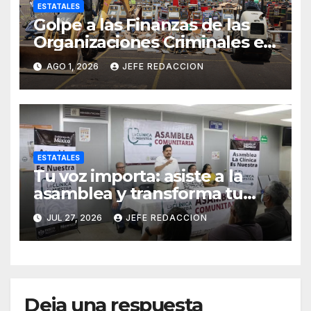
ESTATALES
Golpe a las Finanzas de las
Organizaciones Criminales en
Operativos
AGO 1, 2026
JEFE REDACCION
Interinstitucionales
ESTATALES
Tu voz importa: asiste a la
asamblea y transforma tu
clínica del IMSS-Bienestar
JUL 27, 2026
JEFE REDACCION
Deja una respuesta