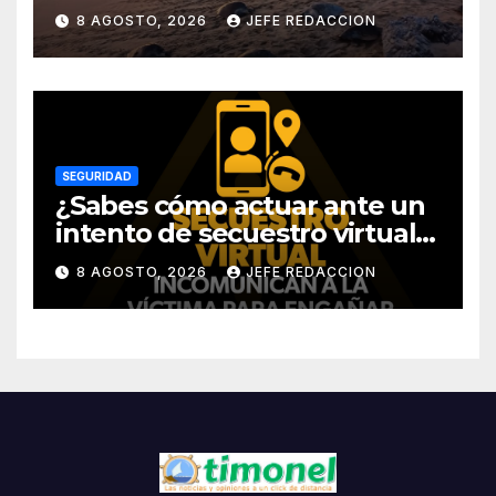
Michoacán
8 AGOSTO, 2026
JEFE REDACCION
SEGURIDAD
¿Sabes cómo actuar ante un
intento de secuestro virtual?
La SSP te guía para evitarlo
8 AGOSTO, 2026
JEFE REDACCION