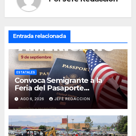
Entrada relacionada
ESTATALES
Convoca Semigrante a la
Feria del Pasaporte
Estadounidense 2026
AGO 6, 2026
JEFE REDACCION