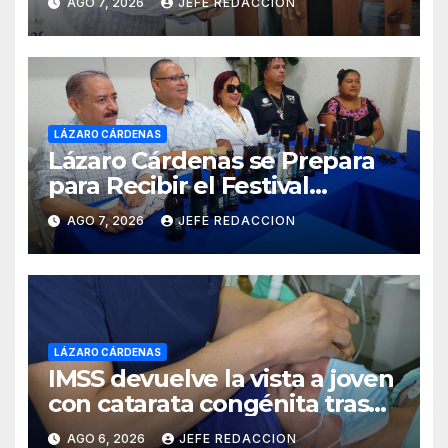
AGO 7, 2026
JEFE REDACCION
LÁZARO CÁRDENAS
Lázaro Cárdenas se Prepara
para Recibir el Festival
Internacional de la Cerveza
AGO 7, 2026
JEFE REDACCION
Costa de Michoacán 2026
LÁZARO CÁRDENAS
IMSS devuelve la vista a joven
con catarata congénita tras
23 años de limitación visual
AGO 6, 2026
JEFE REDACCION