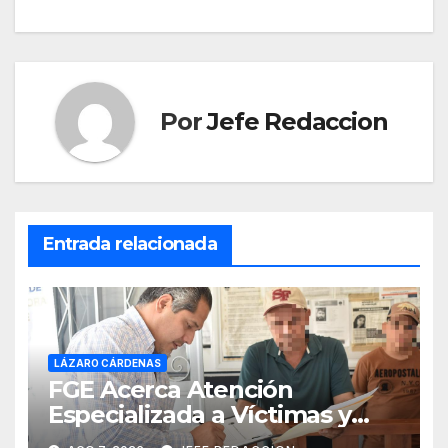
entradas
Por
Jefe Redaccion
Entrada relacionada
LÁZARO CÁRDENAS
FGE Acerca Atención
Especializada a Víctimas y
Ciudadanía de Coalcomán