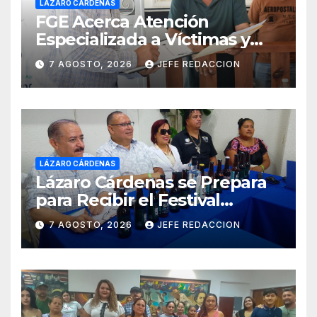
LÁZARO CÁRDENAS
FGE Acerca Atención
Especializada a Víctimas y
Ciudadanía de Coalcomán
7 AGOSTO, 2026
JEFE REDACCION
LÁZARO CÁRDENAS
Lázaro Cárdenas se Prepara
para Recibir el Festival
Internacional de la Cerveza
7 AGOSTO, 2026
JEFE REDACCION
Costa de Michoacán 2026