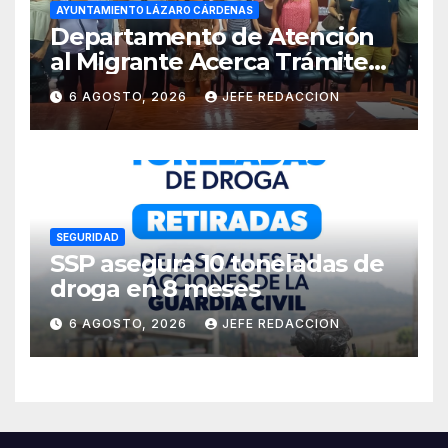
AYUNTAMIENTO LÁZARO CÁRDENAS
Departamento de Atención
al Migrante Acerca Trámite
de Pasaportes
6 AGOSTO, 2026
JEFE REDACCION
Estadounidenses a
Residentes de Lázaro
Cárdenas
SEGURIDAD
SSP asegura 10 toneladas de
droga en 8 meses
6 AGOSTO, 2026
JEFE REDACCION