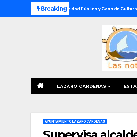
Saltar
Breaking
 Verano DIF, Seguridad Pública y Casa de Cultura 2026
al
contenido
LÁZARO CÁRDENAS
ESTA
AYUNTAMIENTO LÁZARO CÁRDENAS
Supervisa alcalde