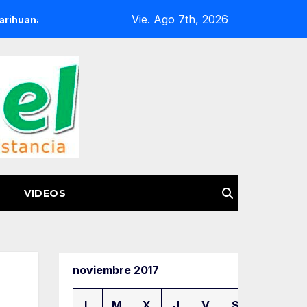
Vie. Ago 7th, 2026
n Huetamo
FGE Acerca Atención Especializada a Víctimas
VIDEOS
noviembre 2017
L
M
X
J
V
S
D