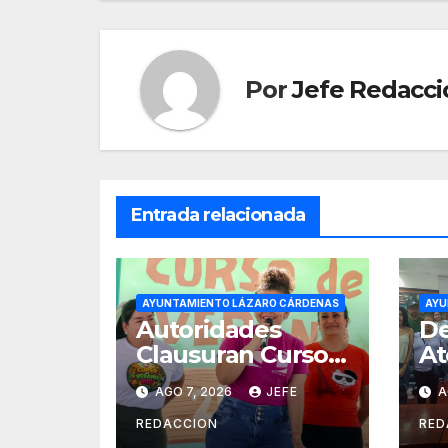
entradas
Por
Jefe Redacci
Entrada relacionada
AYUNTAMIENTO LÁZARO CÁRDENAS
AYU
Autoridades
De
Clausuran Cursos
At
de Verano DIF,
Mi
AGO 7, 2026
JEFE
A
Seguridad
Tr
Pública y Casa de
Pa
REDACCION
RED