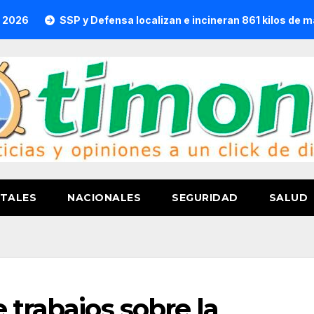
SSP y Defensa localizan e incineran 861 kilos de marihuana e
TALES
NACIONALES
SEGURIDAD
SALUD
 trabajos sobre la