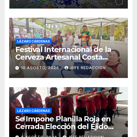
estados del país
LÁZARO CÁRDENAS
Festival Internacional de la
Cerveza Artesanal Costa
Michoacán 2026 Cerro su 19ª
10 AGOSTO, 2026
JEFE REDACCION
Edición
LÁZARO CÁRDENAS
Se Impone Planilla Roja en
Cerrada Elección del Ejido
Melchor Ocampo en Lázaro