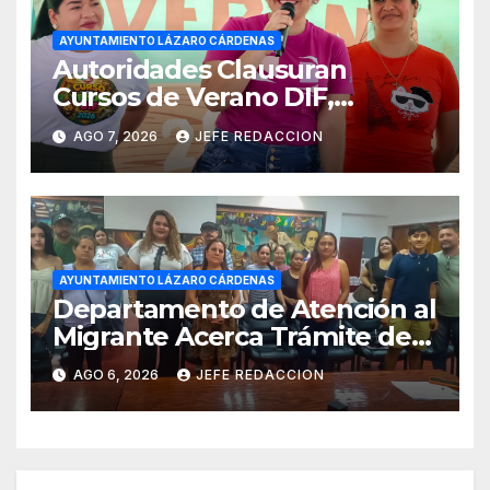
AYUNTAMIENTO LÁZARO CÁRDENAS
Autoridades Clausuran
Cursos de Verano DIF,
Seguridad Pública y Casa de
AGO 7, 2026
JEFE REDACCION
Cultura 2026
AYUNTAMIENTO LÁZARO CÁRDENAS
Departamento de Atención al
Migrante Acerca Trámite de
Pasaportes Estadounidenses
AGO 6, 2026
JEFE REDACCION
a Residentes de Lázaro
Cárdenas