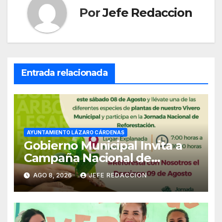
Por
Jefe Redaccion
Entrada relacionada
AYUNTAMIENTO LÁZARO CÁRDENAS
Gobierno Municipal Invita a
Campaña Nacional de
Reforestación
AGO 8, 2026
JEFE REDACCION