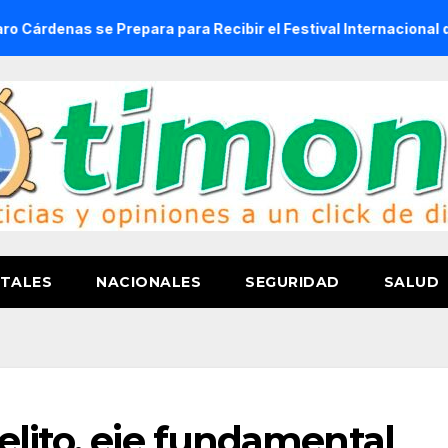
 se Prepara para Recibir el Festival Internacional de la Cerv
TALES
NACIONALES
SEGURIDAD
SALUD
elito, eje fundamental