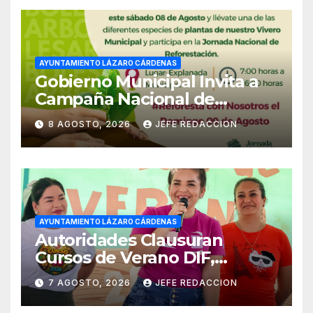
AYUNTAMIENTO LÁZARO CÁRDENAS
Gobierno Municipal Invita a
Campaña Nacional de
Reforestación
8 AGOSTO, 2026
JEFE REDACCION
AYUNTAMIENTO LÁZARO CÁRDENAS
Autoridades Clausuran
Cursos de Verano DIF,
Seguridad Pública y Casa de
7 AGOSTO, 2026
JEFE REDACCION
Cultura 2026