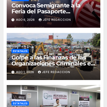
Convoca Semigrante a la
Feria del Pasaporte
Estadounidense 2026
AGO 6, 2026
JEFE REDACCION
ESTATALES
Golpe a las Finanzas de las
Organizaciones Criminales en
Operativos
AGO 1, 2026
JEFE REDACCION
Interinstitucionales
ESTATALES