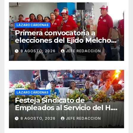
LÁZARO CÁRDENAS
Primera convocatoria a
elecciones del Ejido Melchor
Ocampo en Lázaro Cárdenas
8 AGOSTO, 2026
JEFE REDACCION
el domingo
LÁZARO CÁRDENAS
Festeja Sindicato de
Empleados al Servicio del H.
Ayuntamiento de LZC Día del
8 AGOSTO, 2026
JEFE REDACCION
Empleado Municipal