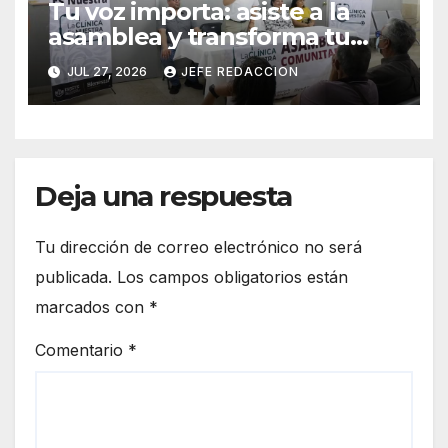
Tu voz importa: asiste a la
asamblea y transforma tu
clínica del IMSS-Bienestar
JUL 27, 2026
JEFE REDACCION
Deja una respuesta
Tu dirección de correo electrónico no será
publicada.
Los campos obligatorios están
marcados con
*
Comentario
*