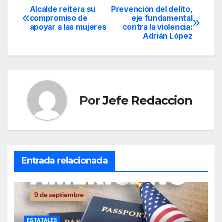
Alcalde reitera su
Prevención del delito,
Navegación
compromiso de
eje fundamental
apoyar a las mujeres
contra la violencia:
de
Adrián López
entradas
Por
Jefe Redaccion
Entrada relacionada
ESTATALES