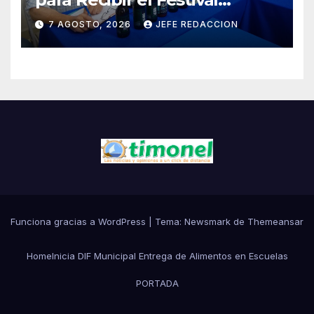
Internacional de la Cerveza
7 AGOSTO, 2026
JEFE REDACCION
Costa de Michoacán 2026
Funciona gracias a WordPress
|
Tema:
Newsmark
de
Themeansar
Home
Inicia DIF Municipal Entrega de Alimentos en Escuelas
PORTADA