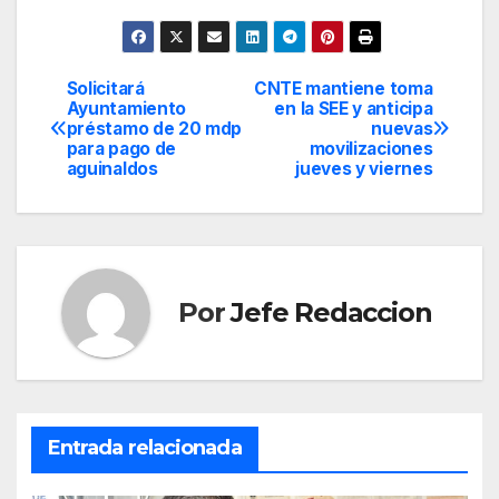
Solicitará
CNTE mantiene toma
Navegación
Ayuntamiento
en la SEE y anticipa
préstamo de 20 mdp
nuevas
de
para pago de
movilizaciones
aguinaldos
jueves y viernes
entradas
Por
Jefe Redaccion
Entrada relacionada