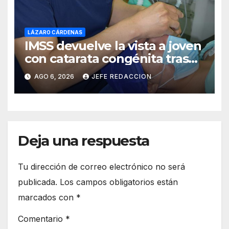
LÁZARO CÁRDENAS
IMSS devuelve la vista a joven
con catarata congénita tras
23 años de limitación visual
AGO 6, 2026
JEFE REDACCION
Deja una respuesta
Tu dirección de correo electrónico no será
publicada.
Los campos obligatorios están
marcados con
*
Comentario
*