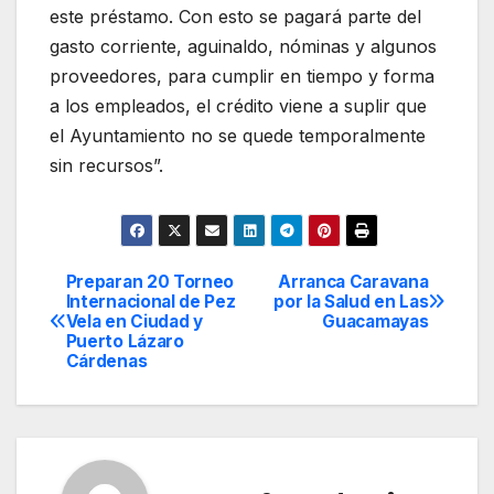
este préstamo. Con esto se pagará parte del
gasto corriente, aguinaldo, nóminas y algunos
proveedores, para cumplir en tiempo y forma
a los empleados, el crédito viene a suplir que
el Ayuntamiento no se quede temporalmente
sin recursos”.
Preparan 20 Torneo
Arranca Caravana
Navegación
Internacional de Pez
por la Salud en Las
Vela en Ciudad y
Guacamayas
de
Puerto Lázaro
Cárdenas
entradas