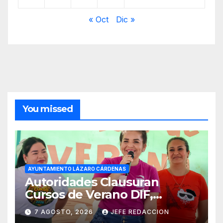
« Oct
Dic »
You missed
AYUNTAMIENTO LÁZARO CÁRDENAS
Autoridades Clausuran
Cursos de Verano DIF,
Seguridad Pública y Casa de
7 AGOSTO, 2026
JEFE REDACCION
Cultura 2026