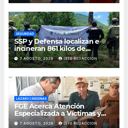
SEGURIDAD
SSP y Defensa localizan e
incineran 861 kilos de
marihuana en Huetamo
7 AGOSTO, 2026
JEFE REDACCION
LÁZARO CÁRDENAS
FGE Acerca Atención
Especializada a Víctimas y
Ciudadanía de Coalcomán
7 AGOSTO, 2026
JEFE REDACCION