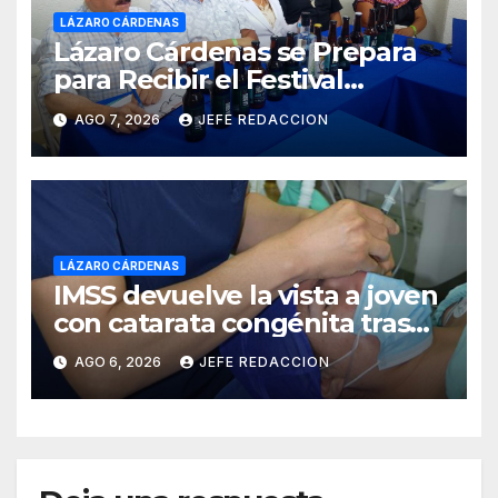
LÁZARO CÁRDENAS
Lázaro Cárdenas se Prepara
para Recibir el Festival
Internacional de la Cerveza
AGO 7, 2026
JEFE REDACCION
Costa de Michoacán 2026
LÁZARO CÁRDENAS
IMSS devuelve la vista a joven
con catarata congénita tras
23 años de limitación visual
AGO 6, 2026
JEFE REDACCION