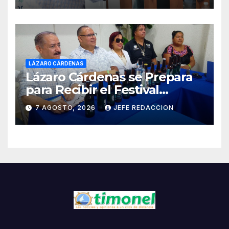
LÁZARO CÁRDENAS
Lázaro Cárdenas se Prepara
para Recibir el Festival
Internacional de la Cerveza
7 AGOSTO, 2026
JEFE REDACCION
Costa de Michoacán 2026