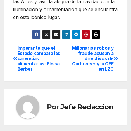
las Artes y vivir la alegría de la navidad con la
iluminación y ornamentación que se encuentra
en este icónico lugar.
Imperante que el
Millonarios robos y
Navegación
Estado combata las
fraude acusan a
carencias
directivos de
de
alimentarias: Eloísa
Carboncer y la CFE
Berber
en LZC
entradas
Por
Jefe Redaccion