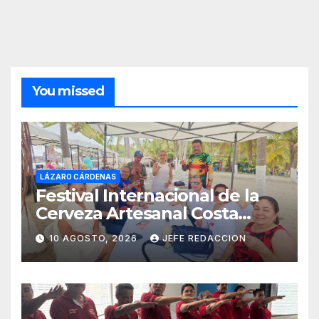
You missed
LÁZARO CÁRDENAS
Festival Internacional de la
Cerveza Artesanal Costa
Michoacán 2026 Cerro su 19ª
10 AGOSTO, 2026
JEFE REDACCION
Edición