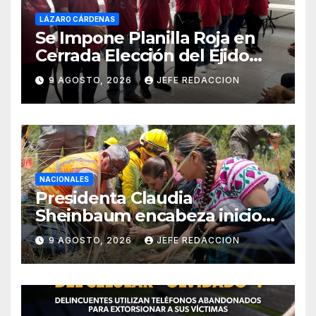
LÁZARO CÁRDENAS
Se Impone Planilla Roja en
Cerrada Elección del Ejido
Melchor Ocampo en Lázaro
9 AGOSTO, 2026
JEFE REDACCION
Cárdenas
NACIONALES
Presidenta Claudia
Sheinbaum encabeza inicio
de la Jornada Nacional de
9 AGOSTO, 2026
JEFE REDACCION
Reforestación 2026