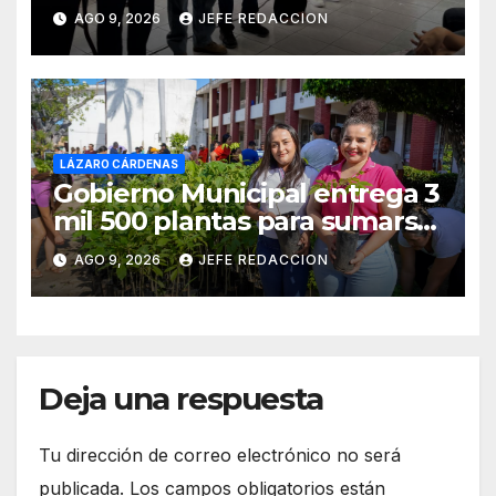
Melchor Ocampo en Lázaro
AGO 9, 2026
JEFE REDACCION
Cárdenas
LÁZARO CÁRDENAS
Gobierno Municipal entrega 3
mil 500 plantas para sumarse
a la Jornada Nacional de
AGO 9, 2026
JEFE REDACCION
Reforestación
Deja una respuesta
Tu dirección de correo electrónico no será
publicada.
Los campos obligatorios están