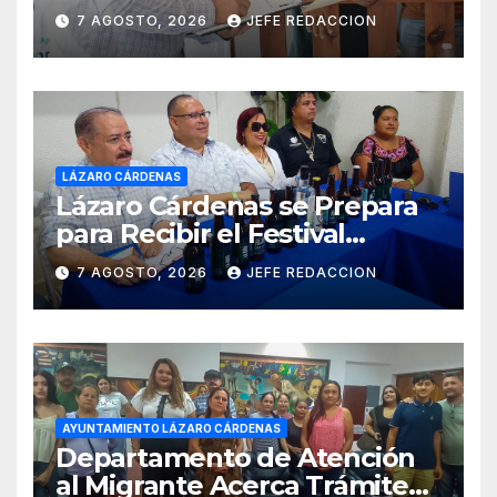
Ciudadanía de Coalcomán
7 AGOSTO, 2026
JEFE REDACCION
LÁZARO CÁRDENAS
Lázaro Cárdenas se Prepara
para Recibir el Festival
Internacional de la Cerveza
7 AGOSTO, 2026
JEFE REDACCION
Costa de Michoacán 2026
AYUNTAMIENTO LÁZARO CÁRDENAS
Departamento de Atención
al Migrante Acerca Trámite