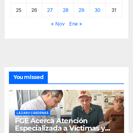
25
26
27
28
29
30
31
« Nov
Ene »
You missed
LÁZARO CÁRDENAS
FGE Acerca Atención
Especializada a Víctimas y