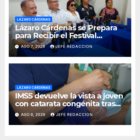
LÁZARO CÁRDENAS
Lázaro Cárdenas se Prepara
para Recibir el Festival
Internacional de la Cerveza
AGO 7, 2026
JEFE REDACCION
Costa de Michoacán 2026
LÁZARO CÁRDENAS
IMSS devuelve la vista a joven
con catarata congénita tras
23 años de limitación visual
AGO 6, 2026
JEFE REDACCION