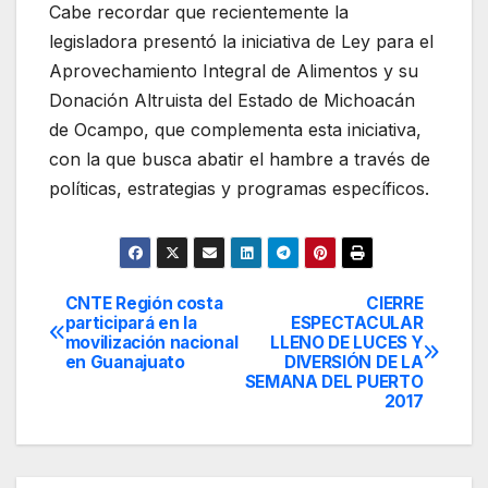
Cabe recordar que recientemente la
legisladora presentó la iniciativa de Ley para el
Aprovechamiento Integral de Alimentos y su
Donación Altruista del Estado de Michoacán
de Ocampo, que complementa esta iniciativa,
con la que busca abatir el hambre a través de
políticas, estrategias y programas específicos.
CNTE Región costa
CIERRE
Navegación
participará en la
ESPECTACULAR
movilización nacional
LLENO DE LUCES Y
de
en Guanajuato
DIVERSIÓN DE LA
SEMANA DEL PUERTO
entradas
2017