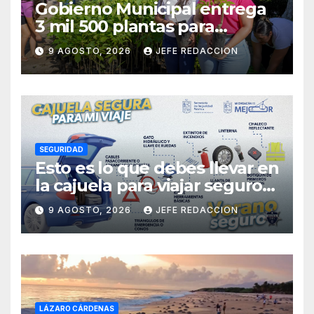
Gobierno Municipal entrega
3 mil 500 plantas para
sumarse a la Jornada
9 AGOSTO, 2026
JEFE REDACCION
Nacional de Reforestación
SEGURIDAD
Esto es lo que debes llevar en
la cajuela para viajar seguro
por carretera
9 AGOSTO, 2026
JEFE REDACCION
LÁZARO CÁRDENAS