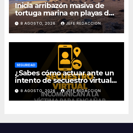
Inicia arribazón masiva de
tortuga marina en playas de
Michoacán
8 AGOSTO, 2026
JEFE REDACCION
SEGURIDAD
¿Sabes cómo actuar ante un
intento de secuestro virtual?
La SSP te guía para evitarlo
8 AGOSTO, 2026
JEFE REDACCION