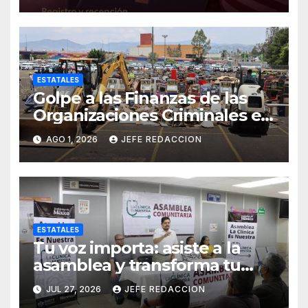
ESTATALES
Golpe a las Finanzas de las
Organizaciones Criminales en
Operativos
AGO 1, 2026
JEFE REDACCION
Interinstitucionales
ESTATALES
Tu voz importa: asiste a la
asamblea y transforma tu
clínica del IMSS-Bienestar
JUL 27, 2026
JEFE REDACCION