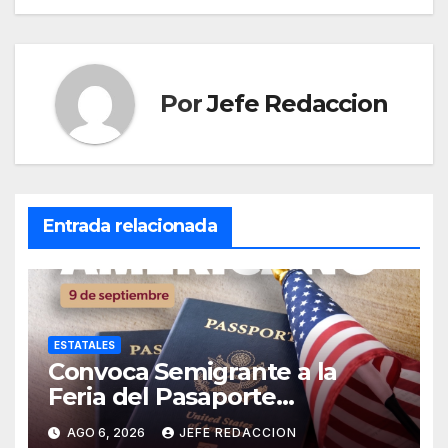
entradas
Por
Jefe Redaccion
Entrada relacionada
ESTATALES
Convoca Semigrante a la
Feria del Pasaporte
Estadounidense 2026
AGO 6, 2026
JEFE REDACCION