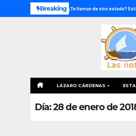
Saltar
Breaking
oga en 8 meses
¿Te llaman de otro estado? Estas ladas
al
contenido
LÁZARO CÁRDENAS
ESTA
Día:
28 de enero de 201