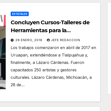
ESTATALES
Concluyen Cursos-Talleres de
Herramientas para la
Convivencia en la Diversidad y
28 ENERO, 2018
JEFE REDACCION
Cultura de Paz de Michoacán
Los trabajos comenzaron en abril de 2017 en
Uruapan, extendiéndose a Tlalpujahua y,
finalmente, a Lázaro Cárdenas. Fueron
capacitados 250 artistas y gestores
culturales. Lázaro Cárdenas, Michoacán, a
28 de…