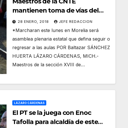
Maestros de la CNTE
mantienen toma de vías del
tren en varios puntos del
28 ENERO, 2018
JEFE REDACCION
estado
*Marcharan este lunes en Morelia será
asamblea plenaria estatal que defina seguir o
regresar a las aulas POR Baltazar SÁNCHEZ
HUERTA LÁZARO CÁRDENAS, MICH.-
Maestros de la sección XVIII de…
LÁZARO CÁRDENAS
El PT se la juega con Enoc
Tafolla para alcaldía de este