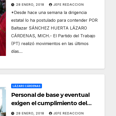
puerto michoacano
28 ENERO, 2018
JEFE REDACCION
*Desde hace una semana la dirigencia
estatal lo ha postulado para contender POR
Baltazar SÁNCHEZ HUERTA LÁZARO
CÁRDENAS, MICH.- El Partido del Trabajo
(PT) realizó movimientos en las últimos
días…
LÁZARO CÁRDENAS
Personal de base y eventual
exigen el cumplimiento del
pago de prestaciones de fin de
28 ENERO, 2018
JEFE REDACCION