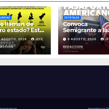
URIDAD
ESTATALES
e llaman de
Convoca
ro estado? Estas
Semigrante a la
das son más
Feria del
6 AGOSTO, 2026
JEFE
6 AGOSTO, 2026
JE
adas para
Pasaporte
torsionar en
Estadounidens
DACCION
REDACCION
ichoacán
2026
hemeansar
Home
Inicia 