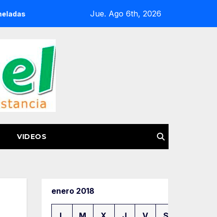
Jue. Ago 6th, 2026
roga en 8 meses
¿Te llaman de otro estado? Estas lada
VIDEOS
enero 2018
L
M
X
J
V
S
D