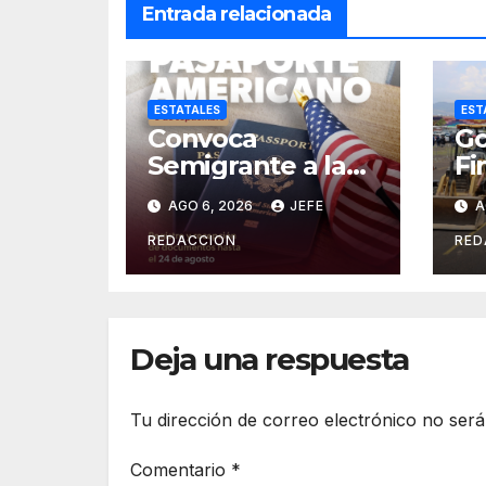
Entrada relacionada
ESTATALES
EST
Convoca
Go
Semigrante a la
Fi
Feria del
Or
AGO 6, 2026
JEFE
A
Pasaporte
Cr
Estadounidense
Op
REDACCION
RED
2026
In
es
Deja una respuesta
Tu dirección de correo electrónico no será
Comentario
*