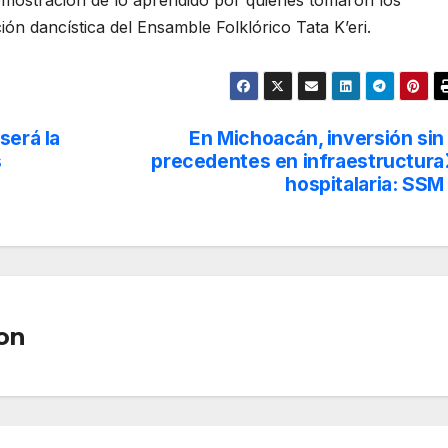
demostración de lo aprendido por quienes tomaron los
ión dancística del Ensamble Folklórico Tata K’eri.
será la
En Michoacán, inversión sin
s
precedentes en infraestructura
hospitalaria: SSM
on