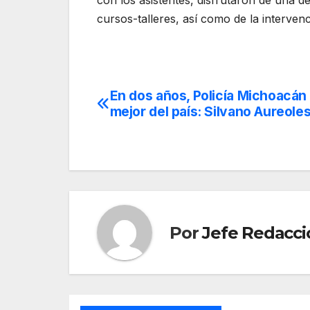
con los asistentes, disfrutaron de una 
cursos-talleres, así como de la intervenc
En dos años, Policía Michoacán 
Navegación
mejor del país: Silvano Aureole
de
entradas
Por
Jefe Redacci