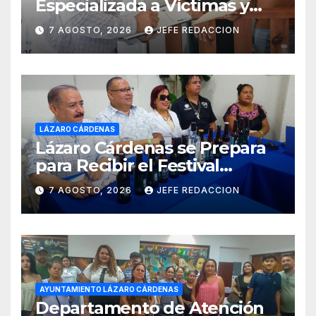
Especializada a Víctimas y
Ciudadanía de Coalcomán
7 AGOSTO, 2026
JEFE REDACCION
LÁZARO CÁRDENAS
Lázaro Cárdenas se Prepara
para Recibir el Festival
Internacional de la Cerveza
7 AGOSTO, 2026
JEFE REDACCION
Costa de Michoacán 2026
AYUNTAMIENTO LÁZARO CÁRDENAS
Departamento de Atención