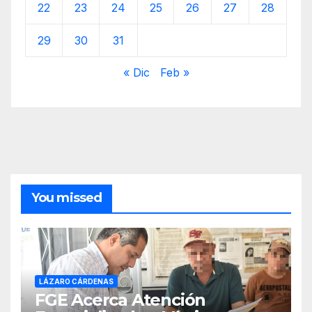
22
23
24
25
26
27
28
29
30
31
« Dic
Feb »
You missed
LÁZARO CÁRDENAS
FGE Acerca Atención