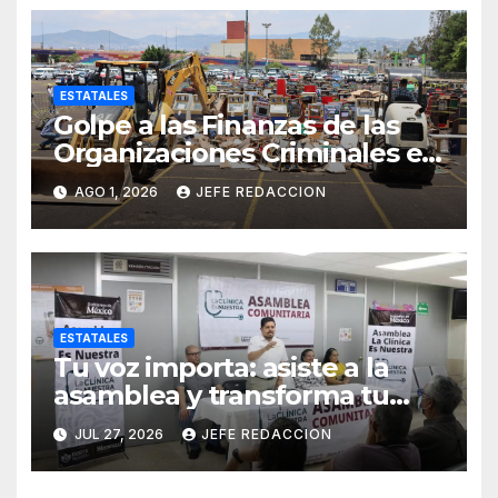
ESTATALES
Golpe a las Finanzas de las
Organizaciones Criminales en
Operativos
AGO 1, 2026
JEFE REDACCION
Interinstitucionales
ESTATALES
Tu voz importa: asiste a la
asamblea y transforma tu
clínica del IMSS-Bienestar
JUL 27, 2026
JEFE REDACCION