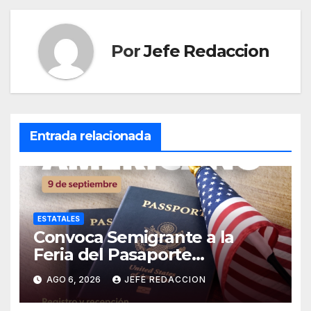
Por
Jefe Redaccion
Entrada relacionada
ESTATALES
Convoca Semigrante a la
Feria del Pasaporte
Estadounidense 2026
AGO 6, 2026
JEFE REDACCION