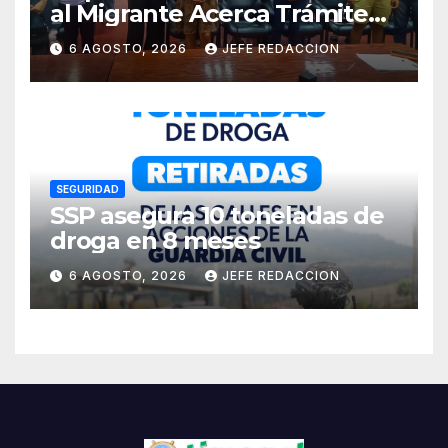
al Migrante Acerca Trámite
de Pasaportes
6 AGOSTO, 2026
JEFE REDACCION
Estadounidenses a
Residentes de Lázaro
Cárdenas
SEGURIDAD
SSP asegura 10 toneladas de
droga en 8 meses
6 AGOSTO, 2026
JEFE REDACCION