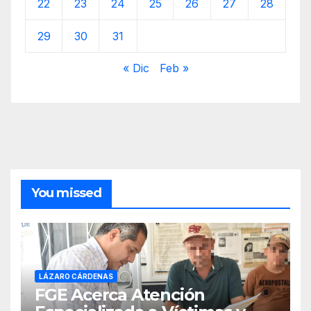
22
23
24
25
26
27
28
29
30
31
« Dic
Feb »
You missed
LÁZARO CÁRDENAS
FGE Acerca Atención