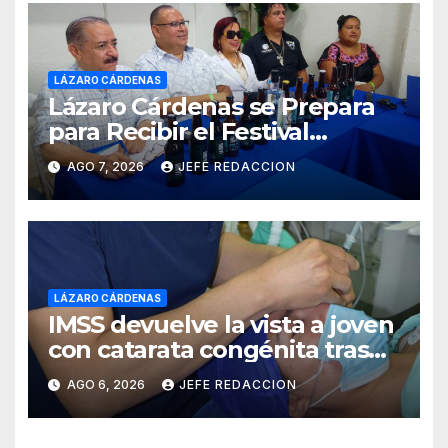
LÁZARO CÁRDENAS
Lázaro Cárdenas se Prepara
para Recibir el Festival
Internacional de la Cerveza
AGO 7, 2026
JEFE REDACCION
Costa de Michoacán 2026
LÁZARO CÁRDENAS
IMSS devuelve la vista a joven
con catarata congénita tras
23 años de limitación visual
AGO 6, 2026
JEFE REDACCION