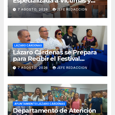
Especializada a Víctimas y
Ciudadanía de Coalcomán
7 AGOSTO, 2026
JEFE REDACCION
LÁZARO CÁRDENAS
Lázaro Cárdenas se Prepara
para Recibir el Festival
Internacional de la Cerveza
7 AGOSTO, 2026
JEFE REDACCION
Costa de Michoacán 2026
AYUNTAMIENTO LÁZARO CÁRDENAS
Departamento de Atención