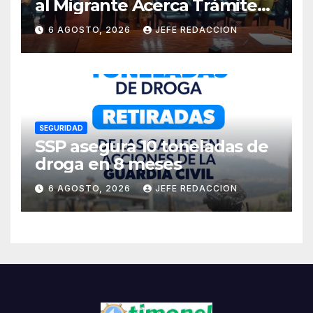
al Migrante Acerca Trámite
de Pasaportes
6 AGOSTO, 2026
JEFE REDACCION
Estadounidenses a
Residentes de Lázaro
Cárdenas
SEGURIDAD
SSP asegura 10 toneladas de
droga en 8 meses
6 AGOSTO, 2026
JEFE REDACCION