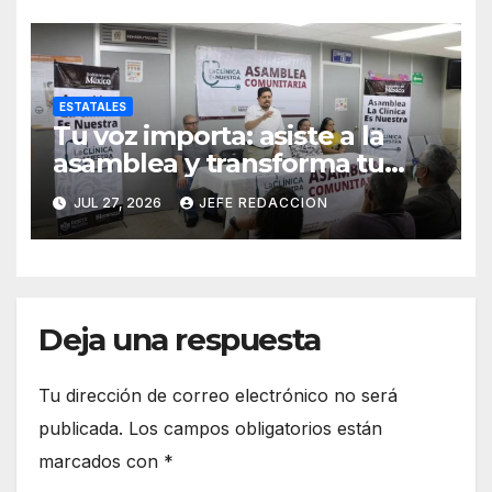
ESTATALES
Tu voz importa: asiste a la
asamblea y transforma tu
clínica del IMSS-Bienestar
JUL 27, 2026
JEFE REDACCION
Deja una respuesta
Tu dirección de correo electrónico no será
publicada.
Los campos obligatorios están
marcados con
*