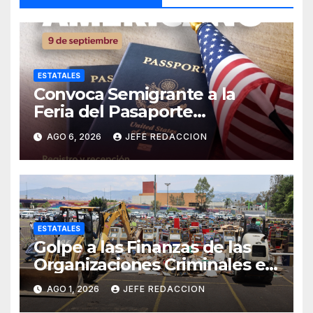
ESTATALES
Convoca Semigrante a la
Feria del Pasaporte
Estadounidense 2026
AGO 6, 2026
JEFE REDACCION
ESTATALES
Golpe a las Finanzas de las
Organizaciones Criminales en
Operativos
AGO 1, 2026
JEFE REDACCION
Interinstitucionales