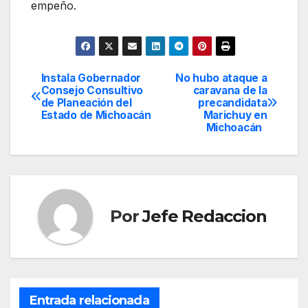
empeño.
Instala Gobernador
No hubo ataque a
Navegación
Consejo Consultivo
caravana de la
de Planeación del
precandidata
de
Estado de Michoacán
Marichuy en
Michoacán
entradas
Por
Jefe Redaccion
Entrada relacionada