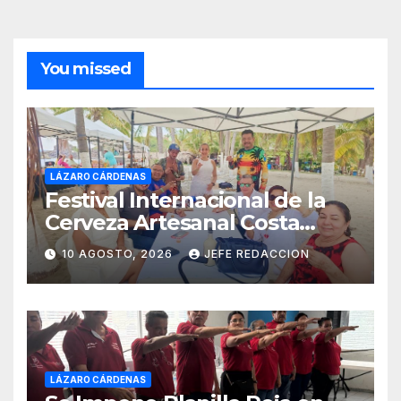
You missed
LÁZARO CÁRDENAS
Festival Internacional de la
Cerveza Artesanal Costa
Michoacán 2026 Cerro su 19ª
10 AGOSTO, 2026
JEFE REDACCION
Edición
LÁZARO CÁRDENAS