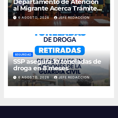
Departamento de Atención
al Migrante Acerca Trámite
de Pasaportes
6 AGOSTO, 2026
JEFE REDACCION
Estadounidenses a
Residentes de Lázaro
Cárdenas
SEGURIDAD
SSP asegura 10 toneladas de
droga en 8 meses
6 AGOSTO, 2026
JEFE REDACCION