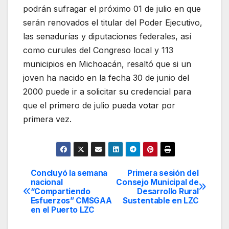
podrán sufragar el próximo 01 de julio en que
serán renovados el titular del Poder Ejecutivo,
las senadurías y diputaciones federales, así
como curules del Congreso local y 113
municipios en Michoacán, resaltó que si un
joven ha nacido en la fecha 30 de junio del
2000 puede ir a solicitar su credencial para
que el primero de julio pueda votar por
primera vez.
Concluyó la semana
Primera sesión del
Navegación
nacional
Consejo Municipal de
“Compartiendo
Desarrollo Rural
de
Esfuerzos” CMSGAA
Sustentable en LZC
en el Puerto LZC
entradas