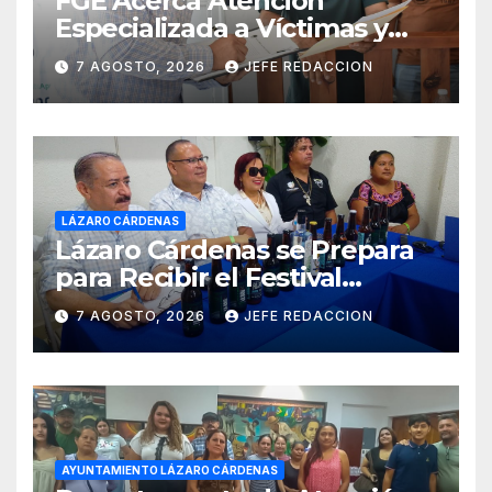
FGE Acerca Atención
Especializada a Víctimas y
Ciudadanía de Coalcomán
7 AGOSTO, 2026
JEFE REDACCION
LÁZARO CÁRDENAS
Lázaro Cárdenas se Prepara
para Recibir el Festival
Internacional de la Cerveza
7 AGOSTO, 2026
JEFE REDACCION
Costa de Michoacán 2026
AYUNTAMIENTO LÁZARO CÁRDENAS