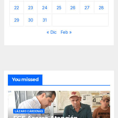
22
23
24
25
26
27
28
29
30
31
« Dic
Feb »
You missed
LÁZARO CÁRDENAS