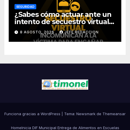
SEGURIDAD
¿Sabes cómo actuar ante un
intento de secuestro virtual?
La SSP te guía para evitarlo
8 AGOSTO, 2026
JEFE REDACCION
Funciona gracias a WordPress
|
Tema:
Newsmark
de
Themeansar
Home
Inicia DIF Municipal Entrega de Alimentos en Escuelas