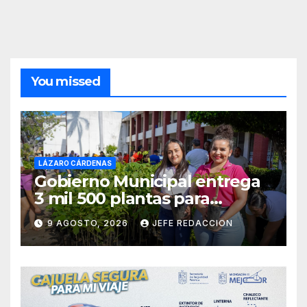
You missed
LÁZARO CÁRDENAS
Gobierno Municipal entrega
3 mil 500 plantas para
sumarse a la Jornada
9 AGOSTO, 2026
JEFE REDACCION
Nacional de Reforestación