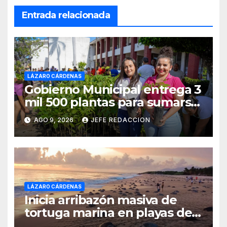
Entrada relacionada
LÁZARO CÁRDENAS
Gobierno Municipal entrega 3
mil 500 plantas para sumarse
a la Jornada Nacional de
AGO 9, 2026
JEFE REDACCION
Reforestación
LÁZARO CÁRDENAS
Inicia arribazón masiva de
tortuga marina en playas de
Michoacán