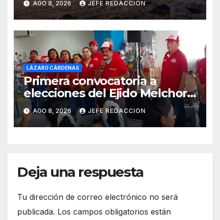
AGO 8, 2026
JEFE REDACCION
LÁZARO CÁRDENAS
Primera convocatoria a
elecciones del Ejido Melchor
Ocampo en Lázaro Cárdenas
AGO 8, 2026
JEFE REDACCION
el domingo
Deja una respuesta
Tu dirección de correo electrónico no será
publicada.
Los campos obligatorios están