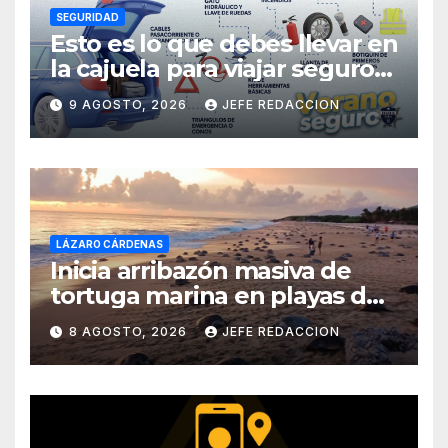
SEGURIDAD
Esto es lo que debes llevar en
la cajuela para viajar seguro
por carretera
9 AGOSTO, 2026
JEFE REDACCION
LÁZARO CÁRDENAS
Inicia arribazón masiva de
tortuga marina en playas de
Michoacán
8 AGOSTO, 2026
JEFE REDACCION