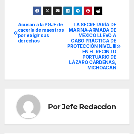
Acusan a la PGJE de
LA SECRETARÍA DE
Navegación
cacería de maestros
MARINA-ARMADA DE
por exigir sus
MÉXICO LLEVÓ A
de
derechos
CABO PRÁCTICA DE
PROTECCIÓN NIVEL III
entradas
EN EL RECINTO
PORTUARIO DE
LÁZARO CÁRDENAS,
MICHOACÁN
Por
Jefe Redaccion