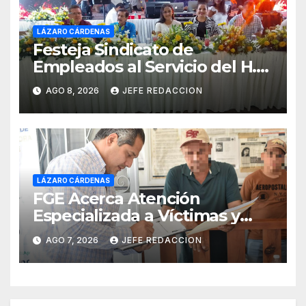
LÁZARO CÁRDENAS
Festeja Sindicato de
Empleados al Servicio del H.
Ayuntamiento de LZC Día del
AGO 8, 2026
JEFE REDACCION
Empleado Municipal
LÁZARO CÁRDENAS
FGE Acerca Atención
Especializada a Víctimas y
Ciudadanía de Coalcomán
AGO 7, 2026
JEFE REDACCION