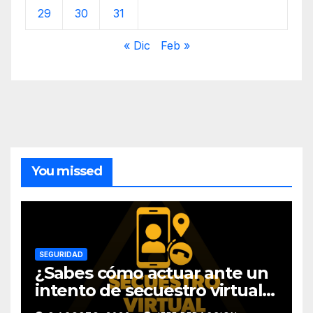
29
30
31
« Dic
Feb »
You missed
SEGURIDAD
¿Sabes cómo actuar ante un
intento de secuestro virtual?
La SSP te guía para evitarlo