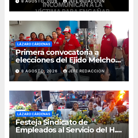
8 AGOSTO, 2026
JEFE REDACCION
LÁZARO CÁRDENAS
Primera convocatoria a
elecciones del Ejido Melchor
Ocampo en Lázaro Cárdenas
8 AGOSTO, 2026
JEFE REDACCION
el domingo
LÁZARO CÁRDENAS
Festeja Sindicato de
Empleados al Servicio del H.
Ayuntamiento de LZC Día del