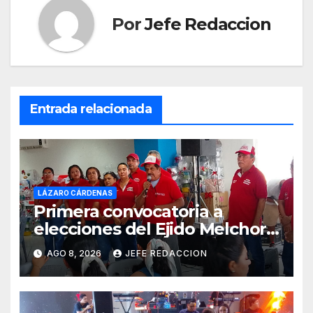
Por
Jefe Redaccion
Entrada relacionada
LÁZARO CÁRDENAS
Primera convocatoria a
elecciones del Ejido Melchor
Ocampo en Lázaro Cárdenas
AGO 8, 2026
JEFE REDACCION
el domingo