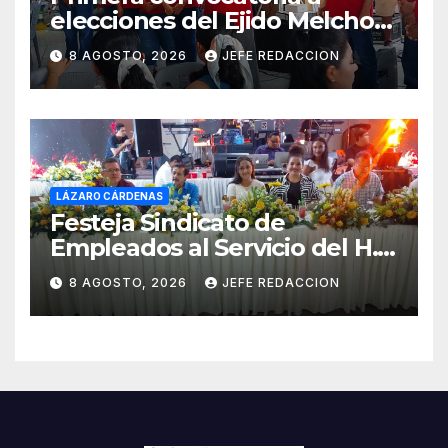
elecciones del Ejido Melchor
Ocampo en Lázaro Cárdenas
8 AGOSTO, 2026
JEFE REDACCION
el domingo
LÁZARO CÁRDENAS
Festeja Sindicato de
Empleados al Servicio del H.
Ayuntamiento de LZC Día del
8 AGOSTO, 2026
JEFE REDACCION
Empleado Municipal