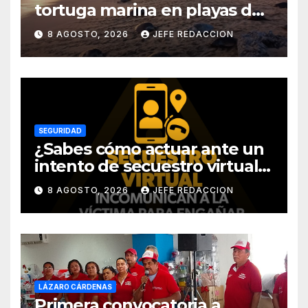
tortuga marina en playas de
Michoacán
8 AGOSTO, 2026
JEFE REDACCION
SEGURIDAD
¿Sabes cómo actuar ante un
intento de secuestro virtual?
La SSP te guía para evitarlo
8 AGOSTO, 2026
JEFE REDACCION
LÁZARO CÁRDENAS
Primera convocatoria a