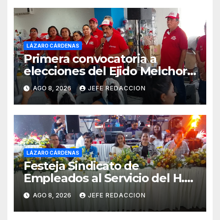
LÁZARO CÁRDENAS
Primera convocatoria a
elecciones del Ejido Melchor
Ocampo en Lázaro Cárdenas
AGO 8, 2026
JEFE REDACCION
el domingo
LÁZARO CÁRDENAS
Festeja Sindicato de
Empleados al Servicio del H.
Ayuntamiento de LZC Día del
AGO 8, 2026
JEFE REDACCION
Empleado Municipal