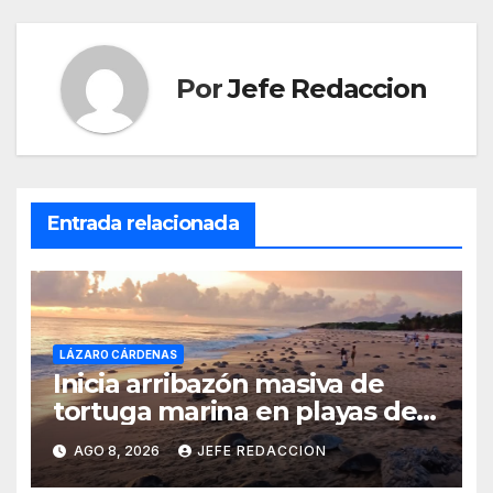
Por
Jefe Redaccion
Entrada relacionada
LÁZARO CÁRDENAS
Inicia arribazón masiva de
tortuga marina en playas de
Michoacán
AGO 8, 2026
JEFE REDACCION