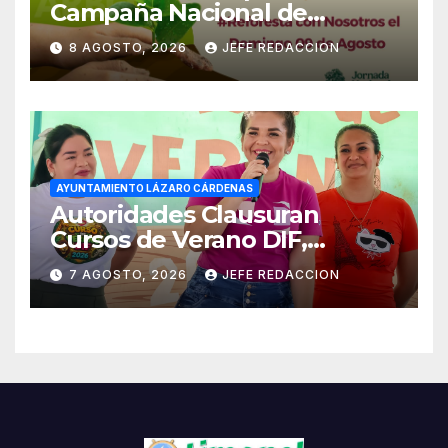
Campaña Nacional de
Reforestación
8 AGOSTO, 2026
JEFE REDACCION
AYUNTAMIENTO LÁZARO CÁRDENAS
Autoridades Clausuran
Cursos de Verano DIF,
Seguridad Pública y Casa de
7 AGOSTO, 2026
JEFE REDACCION
Cultura 2026