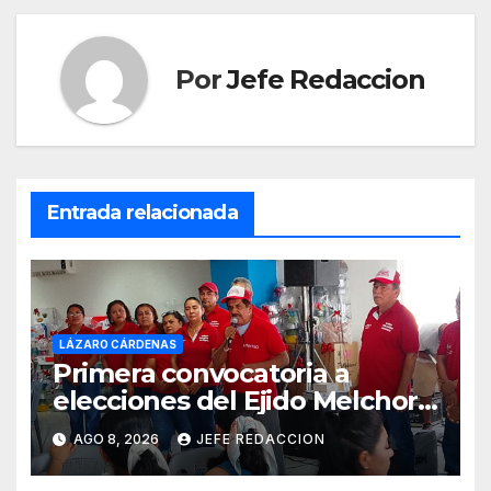
Por
Jefe Redaccion
Entrada relacionada
LÁZARO CÁRDENAS
Primera convocatoria a
elecciones del Ejido Melchor
Ocampo en Lázaro Cárdenas
AGO 8, 2026
JEFE REDACCION
el domingo