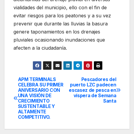
vialidades del municipio, ello con el fin de
evitar riesgos para los peatones y a su vez
prevenir que durante las lluvias la basura
genere taponamientos en los drenajes
pluviales ocasionando inundaciones que
afecten a la ciudadanía.
APM TERMINALS
Pescadores del
Navegación
CELEBRA SU PRIMER
puerto LZC padecen
ANIVERSARIO CON
escasez de pesca en
de
UNA VISIÓN DE
víspera de Semana
CRECIMIENTO
Santa
entradas
SUSTENTABLE Y
ALTAMENTE
COMPETITIVO.