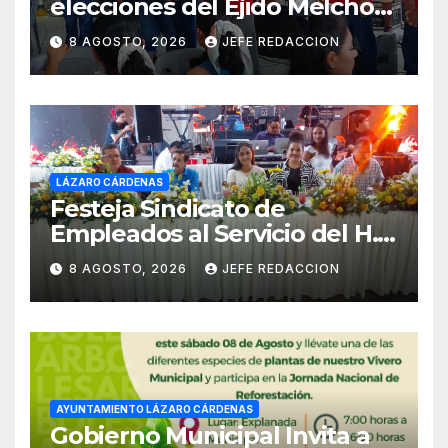
elecciones del Ejido Melchor
Ocampo en Lázaro Cárdenas
8 AGOSTO, 2026
JEFE REDACCION
el domingo
LÁZARO CÁRDENAS
Festeja Sindicato de
Empleados al Servicio del H.
Ayuntamiento de LZC Día del
8 AGOSTO, 2026
JEFE REDACCION
Empleado Municipal
AYUNTAMIENTO LÁZARO CÁRDENAS
Gobierno Municipal Invita a