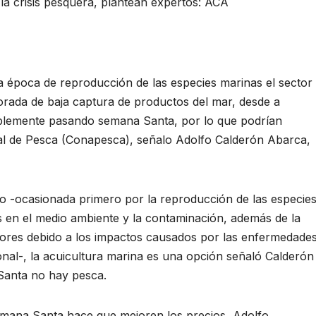
 la crisis pesquera, plantean expertos: ACA
poca de reproducción de las especies marinas el sector
rada de baja captura de productos del mar, desde a
iblemente pasando semana Santa, por lo que podrían
l de Pesca (Conapesca), señalo Adolfo Calderón Abarca,
ero -ocasionada primero por la reproducción de las especie
s en el medio ambiente y la contaminación, además de la
adores debido a los impactos causados por las enfermedade
onal-, la acuicultura marina es una opción señaló Calderón
Santa no hay pesca.
Semana Santa hace que mejoren los precios, Adolfo