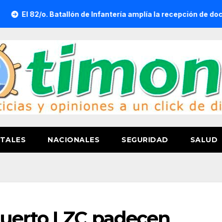
 Batallón de Infantería amplía la recepción de documentos para o
TALES
NACIONALES
SEGURIDAD
SALUD
puerto LZC padecen