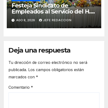
Festeja Sindicato de
Empleados al Servicio del H.
Ayuntamiento de LZC Día del
AGO 8, 2026
JEFE REDACCION
Empleado Municipal
Deja una respuesta
Tu dirección de correo electrónico no será
publicada.
Los campos obligatorios están
marcados con
*
Comentario
*