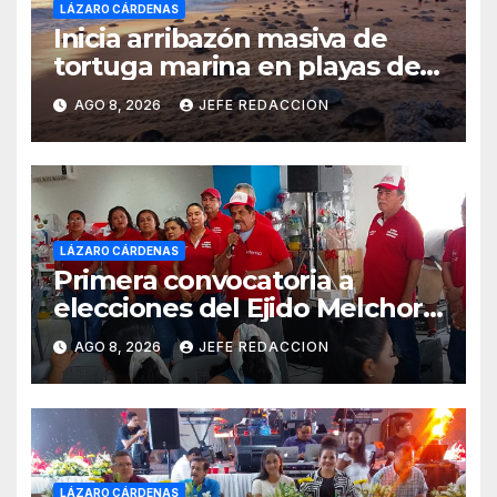
LÁZARO CÁRDENAS
Inicia arribazón masiva de
tortuga marina en playas de
Michoacán
AGO 8, 2026
JEFE REDACCION
LÁZARO CÁRDENAS
Primera convocatoria a
elecciones del Ejido Melchor
Ocampo en Lázaro Cárdenas
AGO 8, 2026
JEFE REDACCION
el domingo
LÁZARO CÁRDENAS