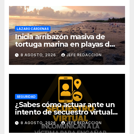
LÁZARO CÁRDENAS
Inicia arribazón masiva de
tortuga marina en playas de
Michoacán
8 AGOSTO, 2026
JEFE REDACCION
SEGURIDAD
¿Sabes cómo actuar ante un
intento de secuestro virtual?
La SSP te guía para evitarlo
8 AGOSTO, 2026
JEFE REDACCION