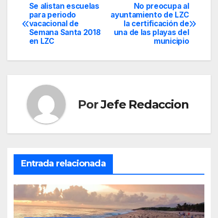
Se alistan escuelas
No preocupa al
Navegación
para periodo
ayuntamiento de LZC
vacacional de
la certificación de
de
Semana Santa 2018
una de las playas del
en LZC
municipio
entradas
Por
Jefe Redaccion
Entrada relacionada