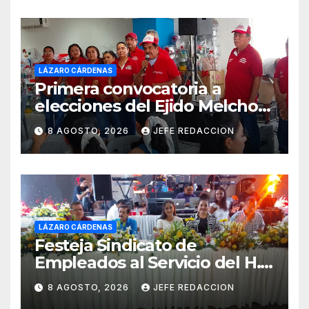
LÁZARO CÁRDENAS
Primera convocatoria a
elecciones del Ejido Melchor
Ocampo en Lázaro Cárdenas
8 AGOSTO, 2026
JEFE REDACCION
el domingo
LÁZARO CÁRDENAS
Festeja Sindicato de
Empleados al Servicio del H.
Ayuntamiento de LZC Día del
8 AGOSTO, 2026
JEFE REDACCION
Empleado Municipal