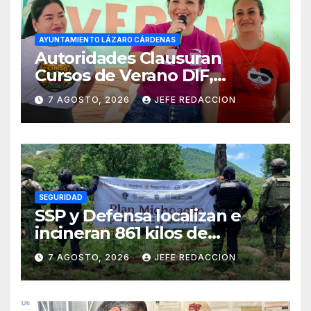
AYUNTAMIENTO LÁZARO CÁRDENAS
Autoridades Clausuran
Cursos de Verano DIF,
Seguridad Pública y Casa de
7 AGOSTO, 2026
JEFE REDACCION
Cultura 2026
SEGURIDAD
SSP y Defensa localizan e
incineran 861 kilos de
marihuana en Huetamo
7 AGOSTO, 2026
JEFE REDACCION