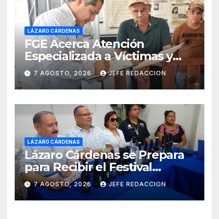
LÁZARO CÁRDENAS
FGE Acerca Atención
Especializada a Víctimas y
Ciudadanía de Coalcomán
7 AGOSTO, 2026
JEFE REDACCION
LÁZARO CÁRDENAS
Lázaro Cárdenas se Prepara
para Recibir el Festival
Internacional de la Cerveza
7 AGOSTO, 2026
JEFE REDACCION
Costa de Michoacán 2026