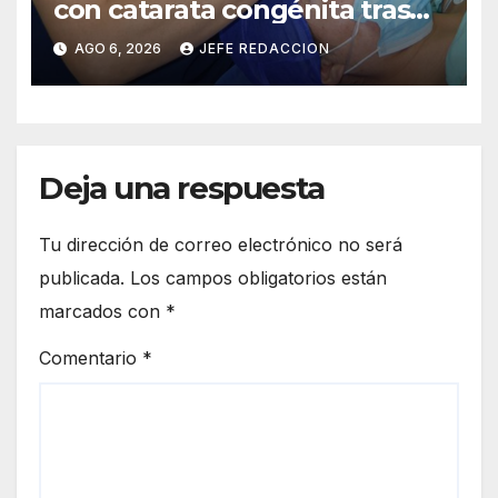
con catarata congénita tras
23 años de limitación visual
AGO 6, 2026
JEFE REDACCION
Deja una respuesta
Tu dirección de correo electrónico no será
publicada.
Los campos obligatorios están
marcados con
*
Comentario
*