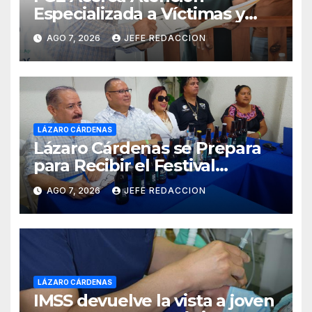
Especializada a Víctimas y
Ciudadanía de Coalcomán
AGO 7, 2026
JEFE REDACCION
LÁZARO CÁRDENAS
Lázaro Cárdenas se Prepara
para Recibir el Festival
Internacional de la Cerveza
AGO 7, 2026
JEFE REDACCION
Costa de Michoacán 2026
LÁZARO CÁRDENAS
IMSS devuelve la vista a joven