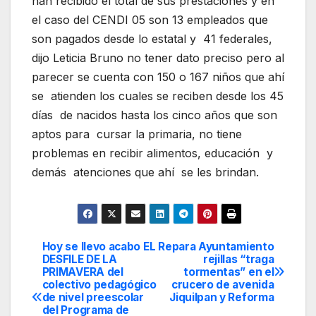
han recibido el total de sus prestaciones y en
el caso del CENDI 05 son 13 empleados que
son pagados desde lo estatal y 41 federales,
dijo Leticia Bruno no tener dato preciso pero al
parecer se cuenta con 150 o 167 niños que ahí
se atienden los cuales se reciben desde los 45
días de nacidos hasta los cinco años que son
aptos para cursar la primaria, no tiene
problemas en recibir alimentos, educación y
demás atenciones que ahí se les brindan.
Hoy se llevo acabo EL
Repara Ayuntamiento
Navegación
DESFILE DE LA
rejillas “traga
PRIMAVERA del
tormentas” en el
de
colectivo pedagógico
crucero de avenida
de nivel preescolar
Jiquilpan y Reforma
entradas
del Programa de