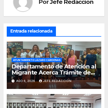
Por
Jefe Redaccion
Entrada relacionada
AYUNTAMIENTO LÁZARO CÁRDENAS
Departamento de Atención al
Migrante Acerca Trámite de
Pasaportes Estadounidenses
AGO 6, 2026
JEFE REDACCION
a Residentes de Lázaro
Cárdenas