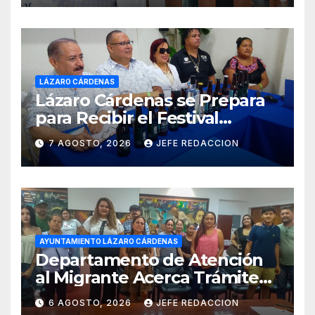
LÁZARO CÁRDENAS
Lázaro Cárdenas se Prepara
para Recibir el Festival
Internacional de la Cerveza
7 AGOSTO, 2026
JEFE REDACCION
Costa de Michoacán 2026
AYUNTAMIENTO LÁZARO CÁRDENAS
Departamento de Atención
al Migrante Acerca Trámite
de Pasaportes
6 AGOSTO, 2026
JEFE REDACCION
Estadounidenses a