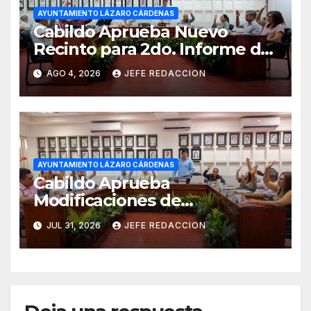
AYUNTAMIENTO LÁZARO CÁRDENAS
Cabildo Aprueba Nuevo
Recinto para 2do. Informe de
Gobierno Municipal
AGO 4, 2026
JEFE REDACCION
AYUNTAMIENTO LÁZARO CÁRDENAS
Cabildo Aprueba
Modificaciones de
Presupuesto en CAPALAC
JUL 31, 2026
JEFE REDACCION