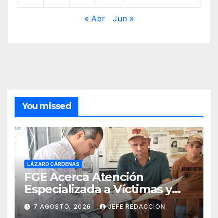
« Abr
Jun »
You missed
LÁZARO CÁRDENAS
FGE Acerca Atención
Especializada a Víctimas y
Ciudadanía de Coalcomán
7 AGOSTO, 2026
JEFE REDACCION