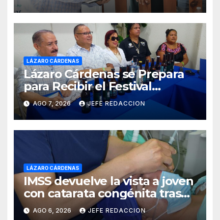
LÁZARO CÁRDENAS
Lázaro Cárdenas se Prepara
para Recibir el Festival
Internacional de la Cerveza
AGO 7, 2026
JEFE REDACCION
Costa de Michoacán 2026
LÁZARO CÁRDENAS
IMSS devuelve la vista a joven
con catarata congénita tras
23 años de limitación visual
AGO 6, 2026
JEFE REDACCION