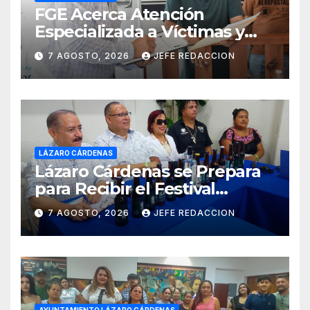
FGE Acerca Atención
Especializada a Víctimas y
Ciudadanía de Coalcomán
7 AGOSTO, 2026
JEFE REDACCION
LÁZARO CÁRDENAS
Lázaro Cárdenas se Prepara
para Recibir el Festival
Internacional de la Cerveza
7 AGOSTO, 2026
JEFE REDACCION
Costa de Michoacán 2026
AYUNTAMIENTO LÁZARO CÁRDENAS