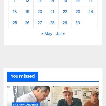
11
12
13
14
15
16
17
18
19
20
21
22
23
24
25
26
27
28
29
30
« May
Jul »
You missed
LÁZARO CÁRDENAS