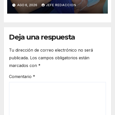
23 años de limitación visual
AGO 6, 2026
JEFE REDACCION
Deja una respuesta
Tu dirección de correo electrónico no será
publicada.
Los campos obligatorios están
marcados con
*
Comentario
*