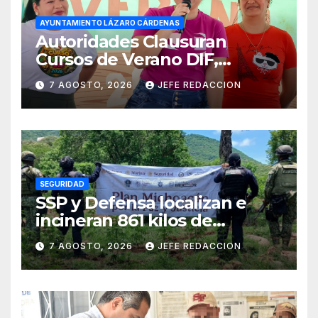
AYUNTAMIENTO LÁZARO CÁRDENAS
Autoridades Clausuran
Cursos de Verano DIF,
Seguridad Pública y Casa de
7 AGOSTO, 2026
JEFE REDACCION
Cultura 2026
SEGURIDAD
SSP y Defensa localizan e
incineran 861 kilos de
marihuana en Huetamo
7 AGOSTO, 2026
JEFE REDACCION