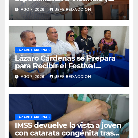
Ciudadanía de Coalcomán
AGO 7, 2026
JEFE REDACCION
LÁZARO CÁRDENAS
Lázaro Cárdenas se Prepara
para Recibir el Festival
Internacional de la Cerveza
AGO 7, 2026
JEFE REDACCION
Costa de Michoacán 2026
LÁZARO CÁRDENAS
IMSS devuelve la vista a joven
con catarata congénita tras