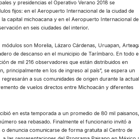
ales y presidencias el Operativo Verano 2018 se
los fijos: en el Aeropuerto Internacional de la ciudad de
 la capital michoacana y en el Aeropuerto Internacional de
rvación en seis ciudades del interior.
s módulos son Morelia, Lázaro Cárdenas, Uruapan, Arteag
ero de descanso en el municipio de Tarímbaro. En todo e
ación de mil 216 observadores que están distribuidos en
, principalmente en los de ingreso al país”, se espera un
regresarán a sus comunidades de origen durante la actua
remento de vuelos directos entre Michoacán y diferentes
cibió en esta temporada a un promedio de 80 mil paisanos
número sea rebasado. Finalmente el funcionario invitó a
n o denuncia comunicarse de forma gratuita al Centro de
, a las representaciones del Programa Paisano en México 