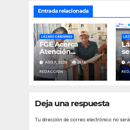
Entrada relacionada
LÁZARO CÁRDENAS
LÁZ
FGE Acerca
Lá
Atención
se
Especializada a
Re
AGO 7, 2026
JEFE
A
Víctimas y
In
Ciudadanía de
la
REDACCION
RED
Coalcomán
de
20
Deja una respuesta
Tu dirección de correo electrónico no será