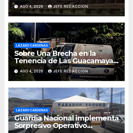
Recursos Naturales a Cambio
AGO 4, 2026
JEFE REDACCION
de Miseria
LÁZARO CÁRDENAS
Sobre Una Brecha en la
Tenencia de Las Guacamayas
de LZC. Asesinan a balazos a
AGO 4, 2026
JEFE REDACCION
un Hombre
LÁZARO CÁRDENAS
Guardia Nacional implementa
Sorpresivo Operativo
Paradero Seguro Siglo XXI