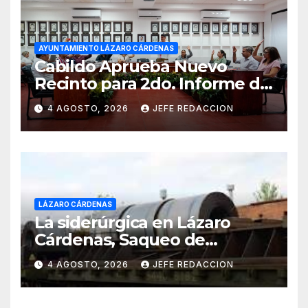
AYUNTAMIENTO LÁZARO CÁRDENAS
Cabildo Aprueba Nuevo
Recinto para 2do. Informe de
Gobierno Municipal
4 AGOSTO, 2026
JEFE REDACCION
LÁZARO CÁRDENAS
La siderúrgica en Lázaro
Cárdenas, Saqueo de
Recursos Naturales a Cambio
4 AGOSTO, 2026
JEFE REDACCION
de Miseria