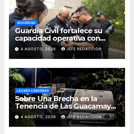
SEGURIDAD
Guardia Civil fortalece su
capacidad operativa con
formación táctica en drones
4 AGOSTO, 2026
JEFE REDACCION
LÁZARO CÁRDENAS
Sobre Una Brecha en la
Tenencia de Las Guacamayas
de LZC. Asesinan a balazos a
4 AGOSTO, 2026
JEFE REDACCION
un Hombre