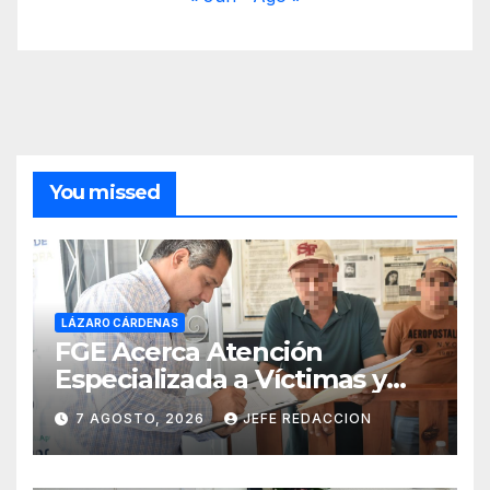
You missed
LÁZARO CÁRDENAS
FGE Acerca Atención
Especializada a Víctimas y
Ciudadanía de Coalcomán
7 AGOSTO, 2026
JEFE REDACCION