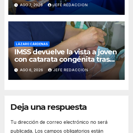
Internacional de la Cerveza
AGO 7, 2026
JEFE REDACCION
Costa de Michoacán 2026
LÁZARO CÁRDENAS
IMSS devuelve la vista a joven
con catarata congénita tras
23 años de limitación visual
AGO 6, 2026
JEFE REDACCION
Deja una respuesta
Tu dirección de correo electrónico no será
publicada.
Los campos obligatorios están