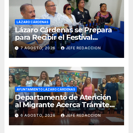
LÁZARO CÁRDENAS
Lázaro Cárdenas se Prepara
para Recibir el Festival
Internacional de la Cerveza
7 AGOSTO, 2026
JEFE REDACCION
Costa de Michoacán 2026
AYUNTAMIENTO LÁZARO CÁRDENAS
Departamento de Atención
al Migrante Acerca Trámite
de Pasaportes
6 AGOSTO, 2026
JEFE REDACCION
Estadounidenses a
Residentes de Lázaro