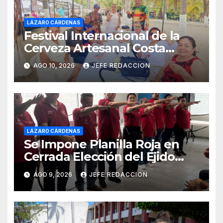
LÁZARO CÁRDENAS
Festival Internacional de la
Cerveza Artesanal Costa
Michoacán 2026 Cerro su 19ª
AGO 10, 2026
JEFE REDACCION
Edición
LÁZARO CÁRDENAS
Se Impone Planilla Roja en
Cerrada Elección del Ejido
Melchor Ocampo en Lázaro
AGO 9, 2026
JEFE REDACCION
Cárdenas