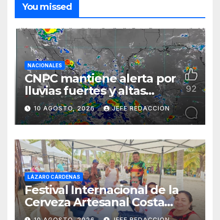
You missed
NACIONALES
CNPC mantiene alerta por
lluvias fuertes y altas
temperaturas en varios
10 AGOSTO, 2026
JEFE REDACCION
estados del país
LÁZARO CÁRDENAS
Festival Internacional de la
Cerveza Artesanal Costa
Michoacán 2026 Cerro su 19ª
10 AGOSTO, 2026
JEFE REDACCION