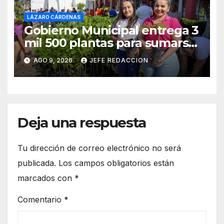
LÁZARO CÁRDENAS
Gobierno Municipal entrega 3
mil 500 plantas para sumarse
a la Jornada Nacional de
AGO 9, 2026
JEFE REDACCION
Reforestación
Deja una respuesta
Tu dirección de correo electrónico no será
publicada.
Los campos obligatorios están
marcados con
*
Comentario
*