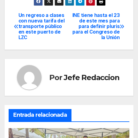
Un regreso a clases
INE tiene hasta el 23
Navegación
con nueva tarifa del
de este mes para
transporte público
para definir pluris
de
en este puerto de
para el Congreso de
LZC
la Unión
entradas
Por
Jefe Redaccion
Entrada relacionada