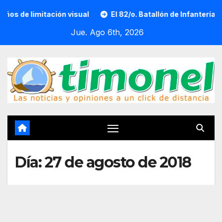
Saltar
mitación visual
El 82/o. Batallón de Infantería amplía la 
al
Jue. Ago 6th, 2026
contenido
Día:
27 de agosto de 2018