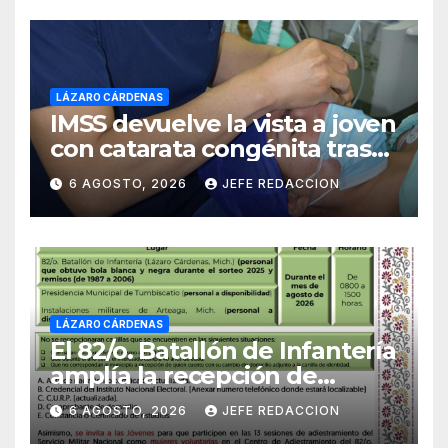
LÁZARO CÁRDENAS
IMSS devuelve la vista a joven
con catarata congénita tras
23 años de limitación visual
6 AGOSTO, 2026
JEFE REDACCION
LÁZARO CÁRDENAS
El 82/o. Batallón de Infantería
amplía la recepción de
documentos para obtener La
6 AGOSTO, 2026
JEFE REDACCION
Catilla del Servicio Militar