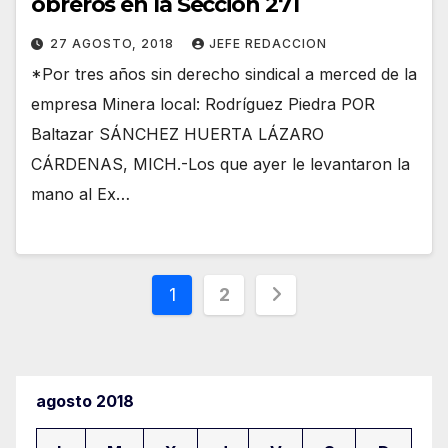
obreros en la Sección 271
27 AGOSTO, 2018
JEFE REDACCION
*Por tres años sin derecho sindical a merced de la
empresa Minera local: Rodríguez Piedra POR
Baltazar SÁNCHEZ HUERTA LÁZARO
CÁRDENAS, MICH.-Los que ayer le levantaron la
mano al Ex…
Paginación
1
2
de
entradas
agosto 2018