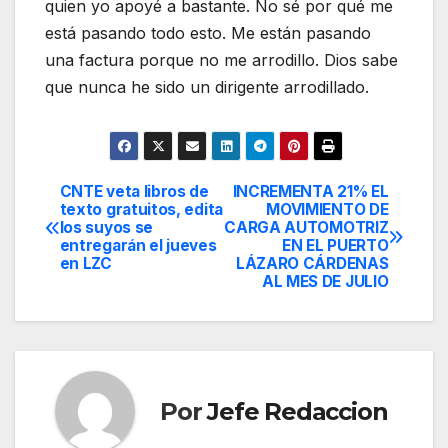
quien yo apoyé a bastante. No sé por qué me
está pasando todo esto. Me están pasando
una factura porque no me arrodillo. Dios sabe
que nunca he sido un dirigente arrodillado.
CNTE veta libros de
INCREMENTA 21% EL
Navegación
texto gratuitos, edita
MOVIMIENTO DE
los suyos se
CARGA AUTOMOTRIZ
de
entregarán el jueves
EN EL PUERTO
en LZC
LÁZARO CÁRDENAS
entradas
AL MES DE JULIO
Por
Jefe Redaccion