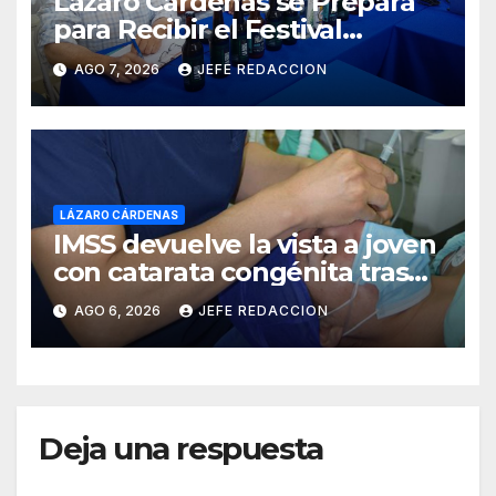
Lázaro Cárdenas se Prepara
para Recibir el Festival
Internacional de la Cerveza
AGO 7, 2026
JEFE REDACCION
Costa de Michoacán 2026
LÁZARO CÁRDENAS
IMSS devuelve la vista a joven
con catarata congénita tras
23 años de limitación visual
AGO 6, 2026
JEFE REDACCION
Deja una respuesta