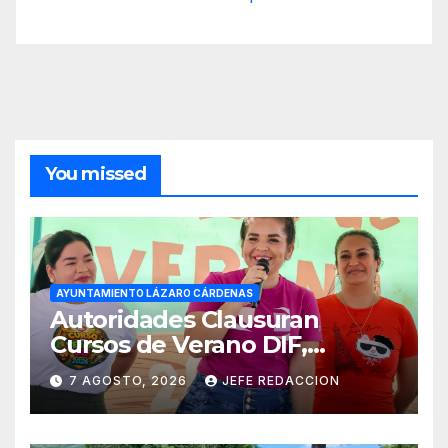
You missed
AYUNTAMIENTO LÁZARO CÁRDENAS
Autoridades Clausuran
Cursos de Verano DIF,
Seguridad Pública y Casa de
7 AGOSTO, 2026
JEFE REDACCION
Cultura 2026