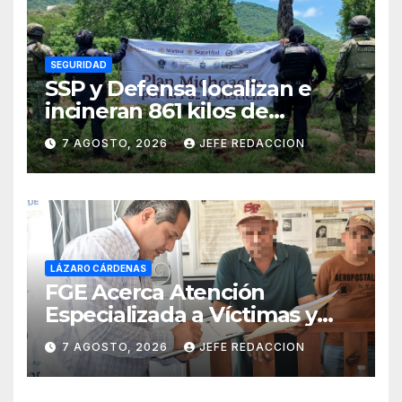
SEGURIDAD
SSP y Defensa localizan e
incineran 861 kilos de
marihuana en Huetamo
7 AGOSTO, 2026
JEFE REDACCION
LÁZARO CÁRDENAS
FGE Acerca Atención
Especializada a Víctimas y
Ciudadanía de Coalcomán
7 AGOSTO, 2026
JEFE REDACCION