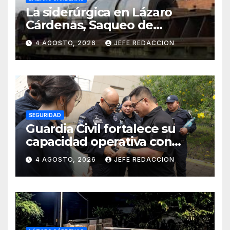
La siderúrgica en Lázaro
Cárdenas, Saqueo de
Recursos Naturales a Cambio
4 AGOSTO, 2026
JEFE REDACCION
de Miseria
SEGURIDAD
Guardia Civil fortalece su
capacidad operativa con
formación táctica en drones
4 AGOSTO, 2026
JEFE REDACCION