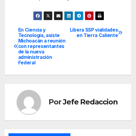
En Ciencia y
Libera SSP vialidades
Navegación
Tecnología, asiste
en Tierra Caliente
Michoacán a reunión
de
con representantes
de la nueva
entradas
administración
Federal
Por
Jefe Redaccion