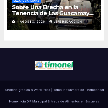
LÁZARO CÁRDENAS
Sobre Una Brecha en la
Tenencia de Las Guacamayas
de LZC. Asesinan a balazos a
4 AGOSTO, 2026
JEFE REDACCION
un Hombre
Funciona gracias a WordPress
|
Tema:
Newsmark
de
Themeansar
Home
Inicia DIF Municipal Entrega de Alimentos en Escuelas