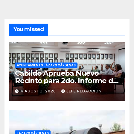
You missed
AYUNTAMIENTO LÁZARO CÁRDENAS
Cabildo Aprueba Nuevo
Recinto para 2do. Informe de
Gobierno Municipal
4 AGOSTO, 2026
JEFE REDACCION
LÁZARO CÁRDENAS