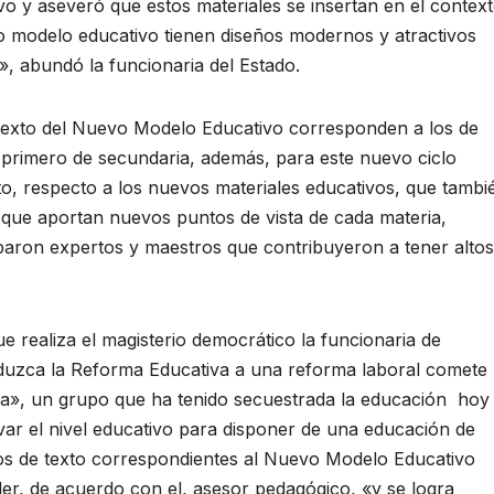
 y aseveró que estos materiales se insertan en el contex
vo modelo educativo tienen diseños modernos y atractivos
s», abundó la funcionaria del Estado.
 texto del Nuevo Modelo Educativo corresponden a los de
 primero de secundaria, además, para este nuevo ciclo
xto, respecto a los nuevos materiales educativos, que tambi
ó que aportan nuevos puntos de vista de cada materia,
ciparon expertos y maestros que contribuyeron a tener altos
 realiza el magisterio democrático la funcionaria de
eduzca la Reforma Educativa a una reforma laboral comete
ra», un grupo que ha tenido secuestrada la educación hoy
var el nivel educativo para disponer de una educación de
bros de texto correspondientes al Nuevo Modelo Educativo
r, de acuerdo con el, asesor pedagógico, «y se logra