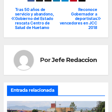
Tras 50 años de
Reconoce
Navegación
servicio y abandono,
Gobernador a
Gobierno del Estado
deportistas
de
rescata Centro de
vencedores en JCC
Salud de Huetamo
2018
entradas
Por
Jefe Redaccion
Entrada relacionada