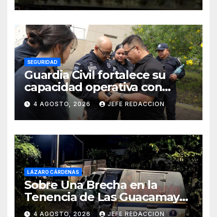
de Miseria
SEGURIDAD
Guardia Civil fortalece su
capacidad operativa con
formación táctica en drones
4 AGOSTO, 2026
JEFE REDACCION
LÁZARO CÁRDENAS
Sobre Una Brecha en la
Tenencia de Las Guacamayas
de LZC. Asesinan a balazos a
4 AGOSTO, 2026
JEFE REDACCION