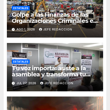
ESTATALES
Golpe a las Finanzas de las
Organizaciones Criminales en
Operativos
AGO 1, 2026
JEFE REDACCION
Interinstitucionales
ESTATALES
Tu voz importa: asiste a la
asamblea y transforma tu
clínica del IMSS-Bienestar
JUL 27, 2026
JEFE REDACCION