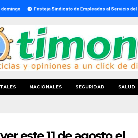
Festeja Sindicato de Empleados al Servicio del H. Ayunta
TALES
NACIONALES
SEGURIDAD
SALUD
er este 11 de agosto el