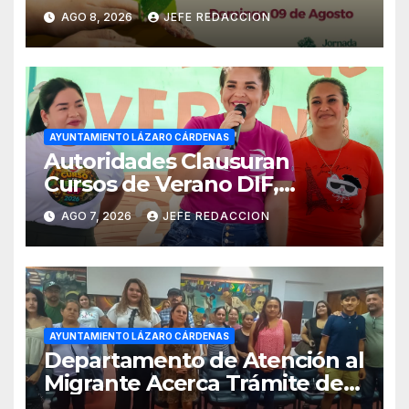
Reforestación
AGO 8, 2026
JEFE REDACCION
AYUNTAMIENTO LÁZARO CÁRDENAS
Autoridades Clausuran
Cursos de Verano DIF,
Seguridad Pública y Casa de
AGO 7, 2026
JEFE REDACCION
Cultura 2026
AYUNTAMIENTO LÁZARO CÁRDENAS
Departamento de Atención al
Migrante Acerca Trámite de
Pasaportes Estadounidenses