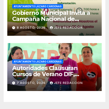
AYUNTAMIENTO LÁZARO CÁRDENAS
Gobierno Municipal Invita a
Campaña Nacional de
Reforestación
8 AGOSTO, 2026
JEFE REDACCION
AYUNTAMIENTO LÁZARO CÁRDENAS
Autoridades Clausuran
Cursos de Verano DIF,
Seguridad Pública y Casa de
7 AGOSTO, 2026
JEFE REDACCION
Cultura 2026