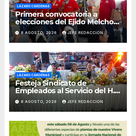
LÁZARO CÁRDENAS
Primera convocatoria a
elecciones del Ejido Melchor
Ocampo en Lázaro Cárdenas
8 AGOSTO, 2026
JEFE REDACCION
el domingo
LÁZARO CÁRDENAS
Festeja Sindicato de
Empleados al Servicio del H.
Ayuntamiento de LZC Día del
8 AGOSTO, 2026
JEFE REDACCION
Empleado Municipal