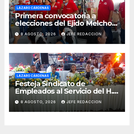
LÁZARO CÁRDENAS
Primera convocatoria a
elecciones del Ejido Melchor
Ocampo en Lázaro Cárdenas
8 AGOSTO, 2026
JEFE REDACCION
el domingo
LÁZARO CÁRDENAS
Festeja Sindicato de
Empleados al Servicio del H.
Ayuntamiento de LZC Día del
8 AGOSTO, 2026
JEFE REDACCION
Empleado Municipal