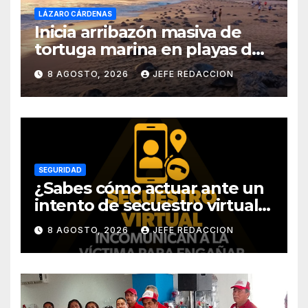
LÁZARO CÁRDENAS
Inicia arribazón masiva de
tortuga marina en playas de
Michoacán
8 AGOSTO, 2026
JEFE REDACCION
SEGURIDAD
¿Sabes cómo actuar ante un
intento de secuestro virtual?
La SSP te guía para evitarlo
8 AGOSTO, 2026
JEFE REDACCION