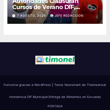
Autoridades Clausuran
Cursos de Verano DIF,
Seguridad Pública y Casa de
7 AGOSTO, 2026
JEFE REDACCION
Cultura 2026
Funciona gracias a WordPress
|
Tema:
Newsmark
de
Themeansar
Home
Inicia DIF Municipal Entrega de Alimentos en Escuelas
PORTADA