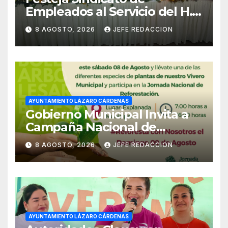
Empleados al Servicio del H.
Ayuntamiento de LZC Día del
8 AGOSTO, 2026
JEFE REDACCION
Empleado Municipal
AYUNTAMIENTO LÁZARO CÁRDENAS
Gobierno Municipal Invita a
Campaña Nacional de
Reforestación
8 AGOSTO, 2026
JEFE REDACCION
AYUNTAMIENTO LÁZARO CÁRDENAS