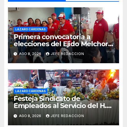
LÁZARO CÁRDENAS
Primera convocatoria a
elecciones del Ejido Melchor
Ocampo en Lázaro Cárdenas
AGO 8, 2026
JEFE REDACCION
el domingo
LÁZARO CÁRDENAS
Festeja Sindicato de
Empleados al Servicio del H.
Ayuntamiento de LZC Día del
AGO 8, 2026
JEFE REDACCION
Empleado Municipal