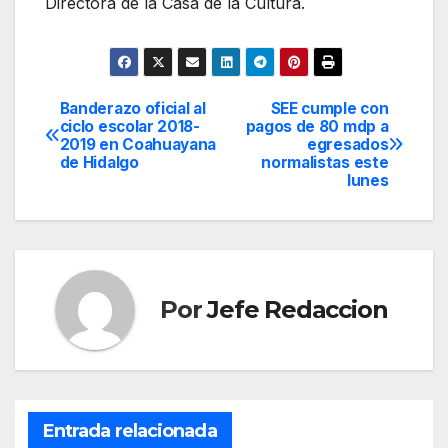
Directora de la Casa de la Cultura.
Banderazo oficial al
SEE cumple con
Navegación
ciclo escolar 2018-
pagos de 80 mdp a
2019 en Coahuayana
egresados
de
de Hidalgo
normalistas este
lunes
entradas
Por
Jefe Redaccion
Entrada relacionada