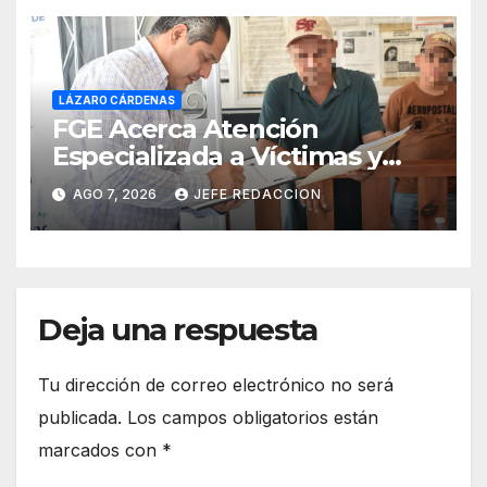
LÁZARO CÁRDENAS
FGE Acerca Atención
Especializada a Víctimas y
Ciudadanía de Coalcomán
AGO 7, 2026
JEFE REDACCION
Deja una respuesta
Tu dirección de correo electrónico no será
publicada.
Los campos obligatorios están
marcados con
*