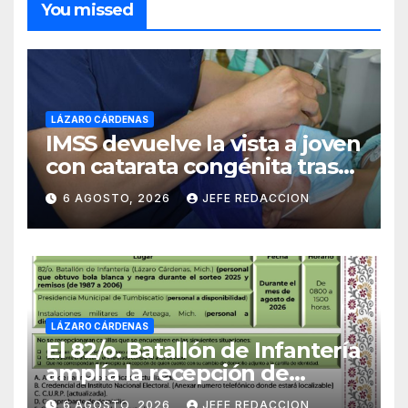
You missed
LÁZARO CÁRDENAS
IMSS devuelve la vista a joven
con catarata congénita tras
23 años de limitación visual
6 AGOSTO, 2026
JEFE REDACCION
LÁZARO CÁRDENAS
El 82/o. Batallón de Infantería
amplía la recepción de
documentos para obtener La
6 AGOSTO, 2026
JEFE REDACCION