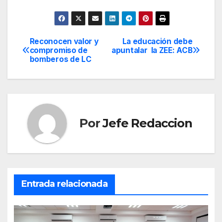
Reconocen valor y
La educación debe
Navegación
compromiso de
apuntalar la ZEE: ACB
bomberos de LC
de
entradas
Por
Jefe Redaccion
Entrada relacionada