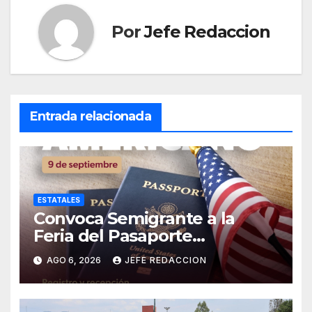
Por
Jefe Redaccion
Entrada relacionada
ESTATALES
Convoca Semigrante a la
Feria del Pasaporte
Estadounidense 2026
AGO 6, 2026
JEFE REDACCION