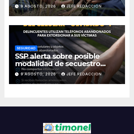
de la Jornada Nacional de
9 AGOSTO, 2026
JEFE REDACCION
Reforestación 2026
SEGURIDAD
SSP alerta sobre posible
modalidad de secuestro
virtual
9 AGOSTO, 2026
JEFE REDACCION