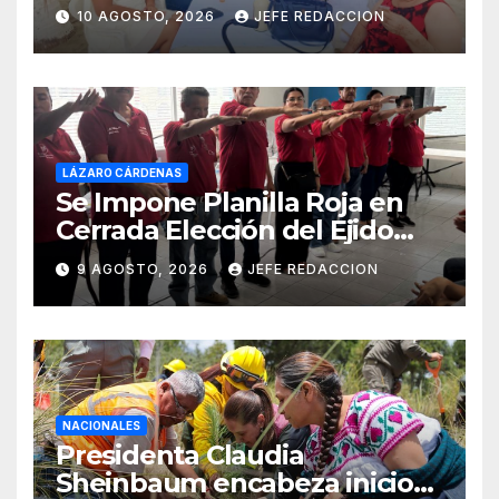
Michoacán 2026 Cerro su 19ª
10 AGOSTO, 2026
JEFE REDACCION
Edición
LÁZARO CÁRDENAS
Se Impone Planilla Roja en
Cerrada Elección del Ejido
Melchor Ocampo en Lázaro
9 AGOSTO, 2026
JEFE REDACCION
Cárdenas
NACIONALES
Presidenta Claudia
Sheinbaum encabeza inicio