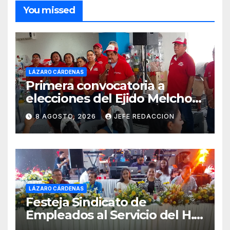
You missed
LÁZARO CÁRDENAS
Primera convocatoria a
elecciones del Ejido Melchor
Ocampo en Lázaro Cárdenas
8 AGOSTO, 2026
JEFE REDACCION
el domingo
LÁZARO CÁRDENAS
Festeja Sindicato de
Empleados al Servicio del H.
Ayuntamiento de LZC Día del