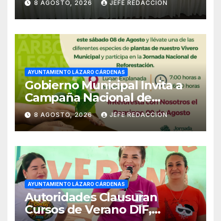
8 AGOSTO, 2026
JEFE REDACCION
Empleado Municipal
AYUNTAMIENTO LÁZARO CÁRDENAS
Gobierno Municipal Invita a
Campaña Nacional de
Reforestación
8 AGOSTO, 2026
JEFE REDACCION
AYUNTAMIENTO LÁZARO CÁRDENAS
Autoridades Clausuran
Cursos de Verano DIF,