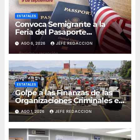
ESTATALES
Convoca Semigrante a la
Feria del Pasaporte
Estadounidense 2026
AGO 6, 2026
JEFE REDACCION
ESTATALES
Golpe a las Finanzas de las
Organizaciones Criminales en
Operativos
AGO 1, 2026
JEFE REDACCION
Interinstitucionales