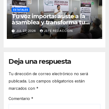
ESTATALES
Tu voz importa: asiste a la
asamblea y transforma tu
clínica del IMSS-Bienestar
JUL 27, 2026
JEFE REDACCION
Deja una respuesta
Tu dirección de correo electrónico no será
publicada.
Los campos obligatorios están
marcados con
*
Comentario
*